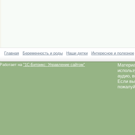
Главная
Беременность и роды
Наши детки
Интересное и полезное
Работает на
"1C-Битрикс: Управление сайтом"
Материа
использ
аудио, 
Если вы
пожалуй