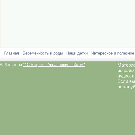
Главная
Беременность и роды
Наши детки
Интересное и полезное
Работает на
"1C-Битрикс: Управление сайтом"
Материа
использ
аудио, 
Если вы
пожалуй