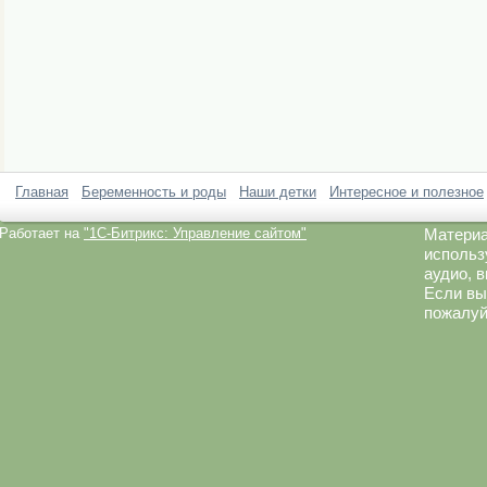
Главная
Беременность и роды
Наши детки
Интересное и полезное
Работает на
"1C-Битрикс: Управление сайтом"
Материа
использ
аудио, 
Если вы
пожалуй