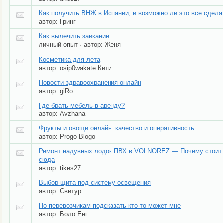
Как получить ВНЖ в Испании, и возможно ли это все сдела
автор:
Гринг
Как вылечить заикание
личный опыт
автор:
Женя
·
Косметика для лета
автор:
osip0wakate Кити
Новости здравоохранения онлайн
автор:
giRo
Где брать мебель в аренду?
автор:
Avzhana
Фрукты и овощи онлайн: качество и оперативность
автор:
Progo Blogo
Ремонт надувных лодок ПВХ в VOLNOREZ — Почему стоит 
сюда
автор:
tikes27
Выбор щита под систему освещения
автор:
Свитур
По перевозчикам подсказать кто-то может мне
автор:
Боло Енг