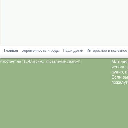
Главная
Беременность и роды
Наши детки
Интересное и полезное
Работает на
"1C-Битрикс: Управление сайтом"
Материа
использ
аудио, 
Если вы
пожалуй