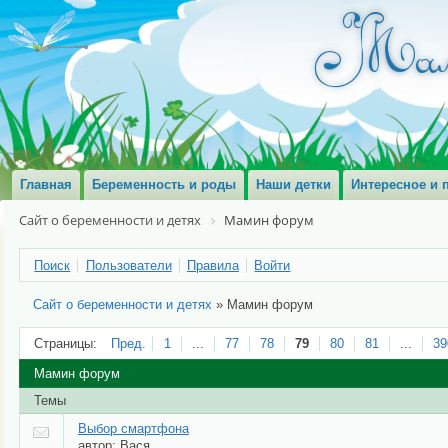
Главная
Беременность и роды
Наши детки
Интересное и 
Сайт о беременности и детях
Мамин форум
Поиск
Пользователи
Правила
Войти
Сайт о беременности и детях
»
Мамин форум
Страницы:
Пред.
1
...
77
78
79
80
81
...
39
Мамин форум
Темы
Выбор смартфона
автор:
Вася