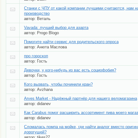
Станки с ЧПУ от какой компании лучшими считаются, нам н
производство
автор:
Веталь
Vavada: лучший выбор для азарта
автор:
Progo Blogo
Помогите найти сервис для родительского опроса
автор:
Анюта Маслова
про гороскоп
автор:
Гость
Девочки, у кого-нибудь из вас есть социофобия?
автор:
Гость
Кого вызвать, чтобы починили кран?
автор:
Avzhana
Arves Market - Надёжный партнёр для нашего веломагазина
автор:
didanev
Как Carabus помог расширить ассортимент пива моего мага
автор:
didanev
Сломалась помпа на мойке, где найти аналог вместо ориги
дорогущей?
автор:
tikes27