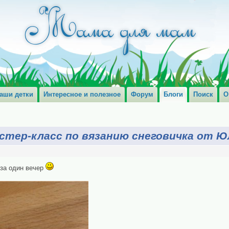
аши детки
Интересное и полезное
Форум
Блоги
Поиск
О
стер-класс по вязанию снеговичка от Ю
 за один вечер