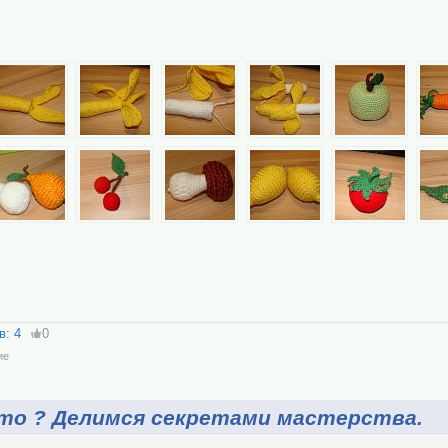
в: 4
0
ие
о ? Делимся секретами мастерства.