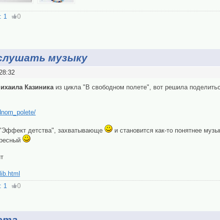
: 1
0
 слушать музыку
28:32
ихаила Казиника
из цикла "В свободном полете", вот решила поделитьс
dnom_polete/
 "Эффект детства", захватывающе
и становится как-то понятнее музы
ересный
йт
ib.html
: 1
0
ста.