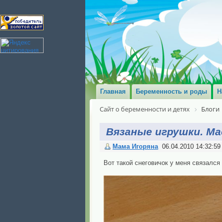
Главная
Беременность и роды
Н
Сайт о беременности и детях
Блоги
Вязаные игрушки. Ма
Мама Игоряна
06.04.2010 14:32:59
Вот такой снеговичок у меня связался