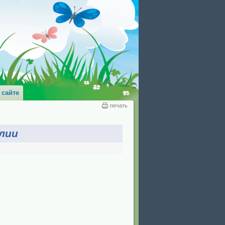
 сайте
печать
лии