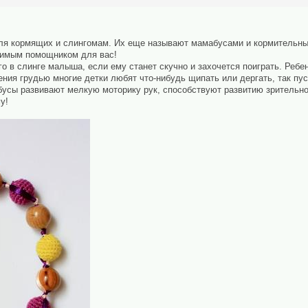
для кормящих и слингомам. Их еще называют мамабусами и кормительны
нимым помощником для вас!
о в слинге малыша, если ему станет скучно и захочется поиграть. Ребен
ения грудью многие детки любят что-нибудь щипать или дергать, так пус
бусы развивают мелкую моторику рук, способствуют развитию зрительног
у!