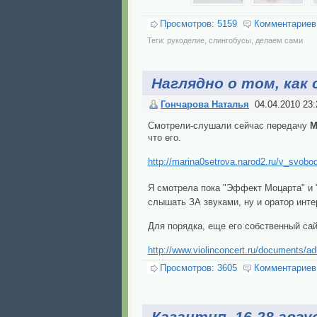
Просмотров: 5159
Комментариев
Теги:
рукоделие
,
слингобусы
,
делаем сами
Наглядно о том, как
Гончарова Наталья
04.04.2010 23:
Смотрели-слушали сейчас передачу
М
что его.
http://marina0setrova.narod2.ru/v_svobo
Я смотрела пока "Эффект Моцарта" и
слышать ЗА звуками, ну и оратор инт
Для порядка, еще его собственный са
http://www.violinconcert.ru/documents/adl
Просмотров: 3605
Комментариев
Казантип. 16-28 авгу