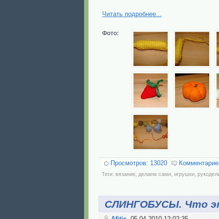
Читать подробнее...
Фото:
Просмотров: 13020
Комментарие
Теги:
вязание
,
делаем сами
,
игрушки
,
рукодел
СЛИНГОБУСЫ. Что эт
Afitis
05.04.2010 12:02:35