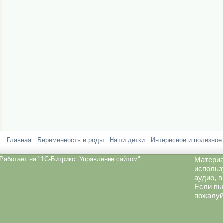
Главная
Беременность и роды
Наши детки
Интересное и полезное
Работает на
"1C-Битрикс: Управление сайтом"
Материа
использ
аудио, 
Если вы
пожалуй