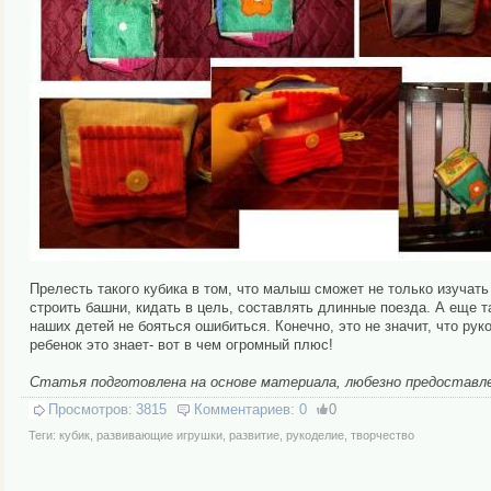
Прелесть такого кубика в том, что малыш сможет не только изучать
строить башни, кидать в цель, составлять длинные поезда. А еще та
наших детей не бояться ошибиться. Конечно, это не значит, что ру
ребенок это знает- вот в чем огромный плюс!
Статья подготовлена на основе материала, любезно предоставл
Просмотров:
3815
Комментариев:
0
0
Теги:
кубик
,
развивающие игрушки
,
развитие
,
рукоделие
,
творчество