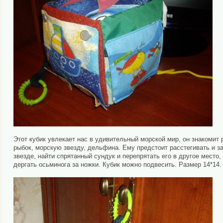
Этот кубик увлекает нас в удивительный морской мир, он знакомит 
рыбок, морскую звезду, дельфина. Ему предстоит расстегивать и за
звезде, найти спрятанный сундук и перепрятать его в другое место,
дергать осьминога за ножки. Кубик можно подвесить. Размер 14*14.