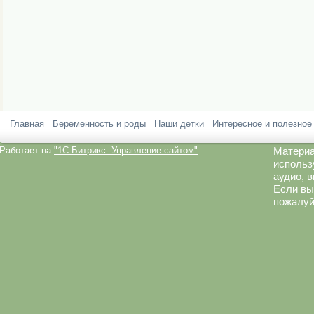
Главная
Беременность и роды
Наши детки
Интересное и полезное
Работает на
"1C-Битрикс: Управление сайтом"
Материа
использ
аудио, 
Если вы
пожалуй