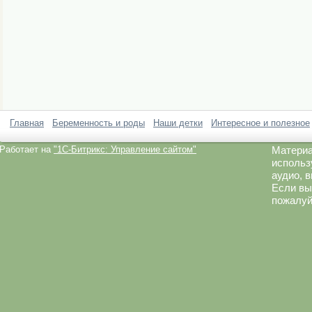
Главная
Беременность и роды
Наши детки
Интересное и полезное
Работает на
"1C-Битрикс: Управление сайтом"
Материа
использ
аудио, 
Если вы
пожалуй