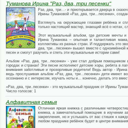
Туманова Ирина "Раз, два, три песенки"
Раз, два, три…- и приоткрывается дверца в сказ
Ирины Тумановой «Раз, два, три…песенки», создан
Взглянуть на окружающее глазами ребёнка и сп
только настоящий мастер, знающий всё о нотах, сл
Этот музыкальный альбом, где детские мечты и 
Ирина Туманова – опытная и талантливая мама,
коллективы из разных стран. И поддержать это зв
два, три…песенки» вышел вместе с одноимённой к
песен и смогут разучить и спеть эти музыкальные истории сами!
Альбом «Раз, два, три...песенки» - уже стал добрым помощником
городах и странах! Эти песни исполняют детские хоры, ребята в лаг
внимания заботливые и прозорливые родители! Ведь автор - Ирина 
ведь прослушивая альбом «Раз, два, три…песенки» дети имеют во
осознанно и с интересом, изучать ноты и… конечно, делать это вмес
«Раз, два, три..песенки» - это музыкальный праздник от Ирины Тум
Число голосов: 1
Алфавитная семья
Отличная яркая книжка с различными четверости
книжка, а замечательный помощник в изучении а
закрепления, но и услышать от вас стишок к кажд
любом празднике ребёнок будет в центре внимани