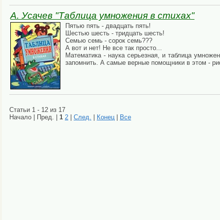
А. Усачев "Таблица умножения в стихах"
Пятью пять - двадцать пять!
Шестью шесть - тридцать шесть!
Семью семь - сорок семь???
А вот и нет! Не все так просто...
Математика - наука серьезная, и таблица умножени
запомнить. А самые верные помощники в этом - р
Статьи 1 - 12 из 17
Начало | Пред. |
1
2
|
След.
|
Конец
|
Все