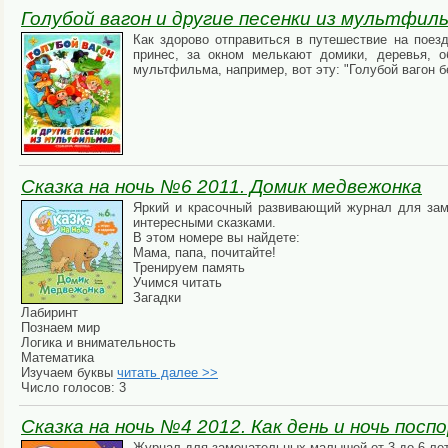
Голубой вагон и другие песенки из мультфил
Как здорово отправиться в путешествие на поезд
принес, за окном мелькают домики, деревья, о
мультфильма, например, вот эту: "Голубой вагон б
Сказка на ночь №6 2011. Домик медвежонка
Яркий и красочный развивающий журнал для заме
интересными сказками.
В этом номере вы найдете:
Мама, папа, почитайте!
Тренируем память
Учимся читать
Загадки
Лабиринт
Познаем мир
Логика и внимательность
Математика
Изучаем буквы
читать далее >>
Число голосов: 3
Сказка на ночь №4 2012. Как день и ночь посп
Журнал для замечательных малышей от 3 до 6 лет.