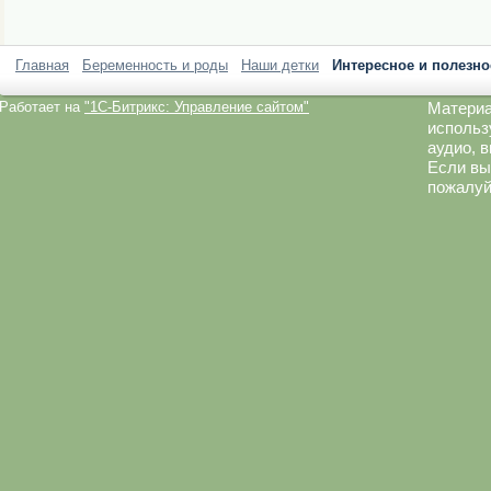
Главная
Беременность и роды
Наши детки
Интересное и полезно
Работает на
"1C-Битрикс: Управление сайтом"
Материа
использ
аудио, 
Если вы
пожалуй