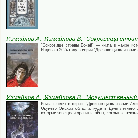
Измайлов А., Измайлова В. "Сокровища стран
"Сокровище страны Бохай" — книга в жанре ист
Издана в 2024 году в серии "Древние цивилизаци
Измайлов А., Измайлова В. "Могущественный
Книга входит в серию "Древние цивилизации Ал
Окунево Омской области, куда в День летнего с
которые завещали хранить тайны, сокрытые векам