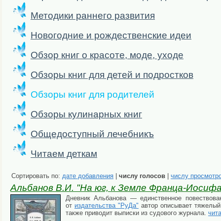
Методики раннего развития
Новогодние и рождественские идеи
Обзор книг о красоте, моде, уходе
Обзоры книг для детей и подростков
Обзоры книг для родителей
Обзоры кулинарных книг
Общедоступный лечебникъ
Читаем деткам
Сортировать по:
дате добавления
|
числу голосов
|
числу просмотр
Альбанов В.И. "На юг, к Земле Франца-Иосифа
Дневник Альбанова — единственное повествован
от
издательства "РуДа"
автор описывает тяжелый,
также приводит выписки из судового журнала.
чит