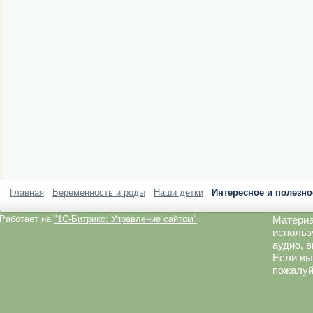
Главная
Беременность и роды
Наши детки
Интересное и полезно
Работает на
"1C-Битрикс: Управление сайтом"
Материа
использ
аудио, 
Если вы
пожалуй