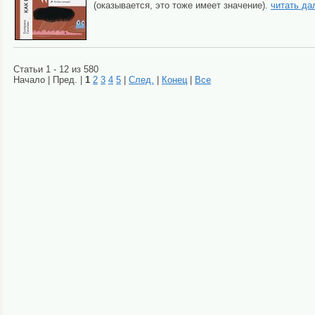
(оказывается, это тоже имеет значение).
читать да
Статьи 1 - 12 из 580
Начало | Пред. |
1
2
3
4
5
|
След.
|
Конец
|
Все