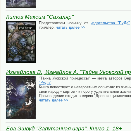
Китов Максим "Сахаляр"
Представляем новинку от
издательства "РуДа"
триллер.
читать далее >>
Измайлова В., Измайлов А. "Тайна Укокской п
"Тайна Укокской принцессы" — книга авторов В
"РуДа"
.
Книга повествует о невероятных событиях из жизн
свой народ – киртов - к порогу удивительной жизни
Произведение входит в серию "Древние цивилизац
читать далее >>
Ева Эшвуд "Запутанная игра". Книга 1. 18+