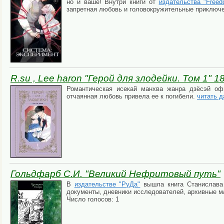
но и ваше! Внутри книги от
издательства "Freed
запретная любовь и головокружительные приключ
R.su , Lee haron "Герой для злодейки. Том 1" 1
Романтическая исекай манхва жанра дзёсэй о
отчаянная любовь привела ее к погибели.
читать д
Гольдфарб С.И. "Великий Нефритовый путь"
В
издательстве "РуДа"
вышла книга Станислава 
документы, дневники исследователей, архивные 
Число голосов: 1