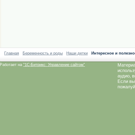
Главная
Беременность и роды
Наши детки
Интересное и полезно
Работает на
"1C-Битрикс: Управление сайтом"
Материа
использ
аудио, 
Если вы
пожалуй