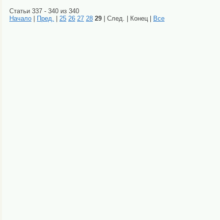
Статьи 337 - 340 из 340
Начало
|
Пред.
|
25
26
27
28
29
| След. | Конец
|
Все