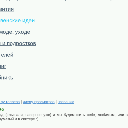
вития
венские идеи
 моде, уходе
 и подростков
телей
ниг
бникъ
слу голосов
|
числу просмотров
|
названию
ка
од (слышали, наверное уже) и мы будем шить себе, любимым, или в 
чумазый и в свитере :)