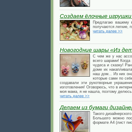
Создаем ёлочные игрушки 
Предлагаю вашему в
получаются легкие, 
читать далее >>
Новогодние шары «Из де
С чем же у нас ассо
всего шарами! Когда
чудеса и сказку! Ра
доме их накапливала
наш дом... Из них о
которые сами по себ
создавали эти рукотворные украшени
изготовления! Оговорюсь, что в интерн
моя мама, я не нашла, поэтому делюсь
читать далее >>
Делаем из бумаги дизайн
Такого дизайнерског
Большого можно пос
формате А4 (лист пи