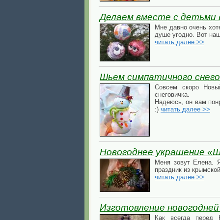
Делаем вместе с детьми
Мне давно очень хот
душе угодно. Вот наш
читать далее >>
Шьем симпатичного снего
Совсем скоро Новы
снеговичка.
Надеюсь, он вам пон
:)
читать далее >>
Новогоднее украшение «Ш
Меня зовут Елена. Я
праздник из крымско
читать далее >>
Изготовление новогодней 
Как всегда перед 