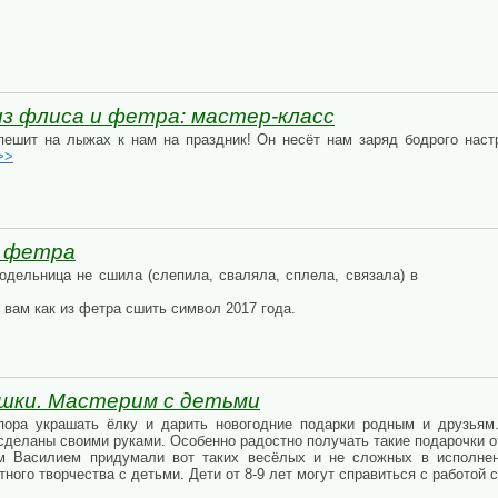
з флиса и фетра: мастер-класс
пешит на лыжах к нам на праздник! Он несёт нам заряд бодрого наст
>>
з фетра
кодельница не сшила (слепила, сваляла, сплела, связала) в
ь вам как из фетра сшить символ 2017 года.
шки. Мастерим с детьми
 пора украшать ёлку и дарить новогодние подарки родным и друзьям
 сделаны своими руками. Особенно радостно получать такие подарочки о
 Василием придумали вот таких весёлых и не сложных в исполнени
ного творчества с детьми. Дети от 8-9 лет могут справиться с работой