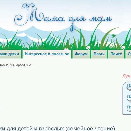
аши детки
Интересное и полезное
Форум
Блоги
Поиск
О
ое и интересное
Луч
Н
Чи
Н
Чи
и
П
Чи
хи для детей и взрослых (семейное чтение)