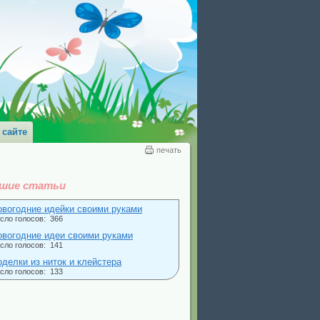
 сайте
печать
шие статьи
овогодние идейки своими руками
сло голосов: 366
овогодние идеи своими руками
сло голосов: 141
оделки из ниток и клейстера
сло голосов: 133