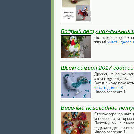
Бодрый петушок-лыжник и
Вот такой петушок с
жизни!
читать далее 
Шьем символ 2017 года и
Друзья, какая же ру
этом году петушка?
Вот и я хочу показат
читать далее >>
Число голосов: 1
Веселые новогодние пету
Скоро-скоро придёт
конечно, те, которые
Поэтому мы с сыном
подходит для совмест
Число голосов: 1