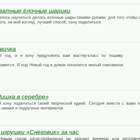
 ватные ёлочные шарики
елось научиться делать елочные шары своими руками, для того чтобы с
ла, на мой взгляд, лучший способ, хочу поделиться.
вичка
й год, и я хочу предложить вам мастер-класс по пошиву
равится. И под Новый год в домах поселится милый снеговичок
ишка в серебре»
 хочу поделиться своей творческой идеей. Сегодня вместе с вами я
й шишки и подручных материалов.
игрушки «Снеговик» за час
Новым годом катастрофически не хватает времени для изготовл