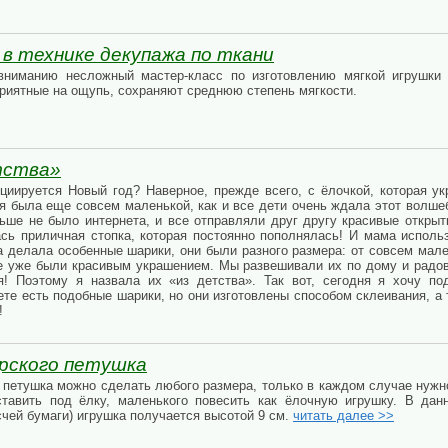
в технике декупажа по ткани
ниманию несложный мастер-класс по изготовлению мягкой игрушки 
приятные на ощупь, сохраняют среднюю степень мягкости.
тства»
циируется Новый год? Наверное, прежде всего, с ёлочкой, которая у
 я была еще совсем маленькой, как и все дети очень ждала этот волшеб
ньше не было интернета, и все отправляли друг другу красивые открыт
сь приличная стопка, которая постоянно пополнялась! И мама использ
на делала особенные шарики, они были разного размера: от совсем мал
е уже были красивым украшением. Мы развешивали их по дому и радо
я! Поэтому я назвала их «из детства». Так вот, сегодня я хочу п
ете есть подобные шарики, но они изготовлены способом склеивания, а 
!
ерского петушка
о петушка можно сделать любого размера, только в каждом случае нужн
тавить под ёлку, маленького повесить как ёлочную игрушку. В дан
счей бумаги) игрушка получается высотой 9 см.
читать далее >>