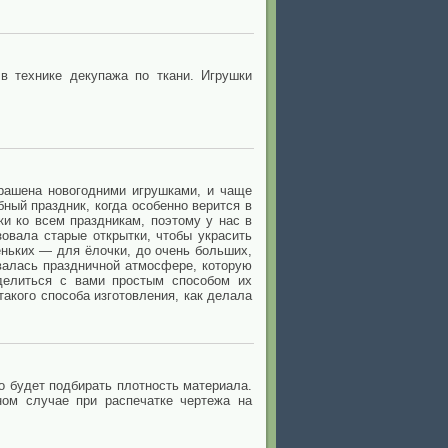
в технике декупажа по ткани. Игрушки
крашена новогодними игрушками, и чаще
ный праздник, когда особенно верится в
ки ко всем праздникам, поэтому у нас в
овала старые открытки, чтобы украсить
еньких — для ёлочки, до очень больших,
валась праздничной атмосфере, которую
оделиться с вами простым способом их
такого способа изготовления, как делала
о будет подбирать плотность материала.
ном случае при распечатке чертежа на