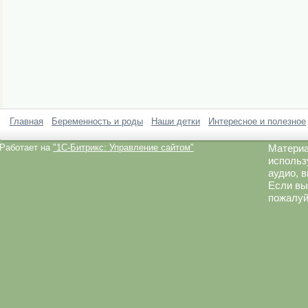
Главная
Беременность и роды
Наши детки
Интересное и полезное
Работает на
"1C-Битрикс: Управление сайтом"
Материа
использ
аудио, 
Если вы
пожалуй