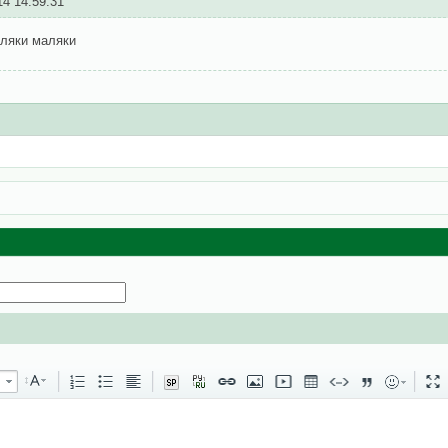
14 14:59:31
аляки маляки