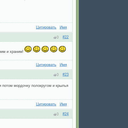
Цитировать
Имя
#22
0
им и храним!
Цитировать
Имя
#23
0
ки потом мордочку полокругом и крылья
Цитировать
Имя
#24
0