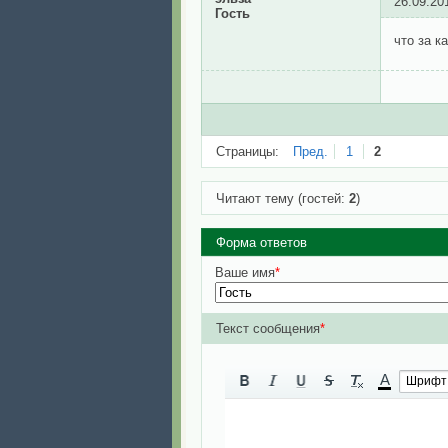
26.09.20
Гость
что за к
Страницы:
Пред.
1
2
Читают тему (гостей:
2
)
Форма ответов
Ваше имя
*
Текст сообщения
*
A
Шрифт