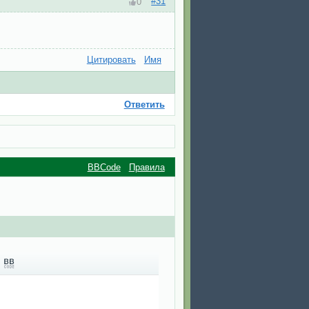
#31
0
Цитировать
Имя
Ответить
BBCode
Правила