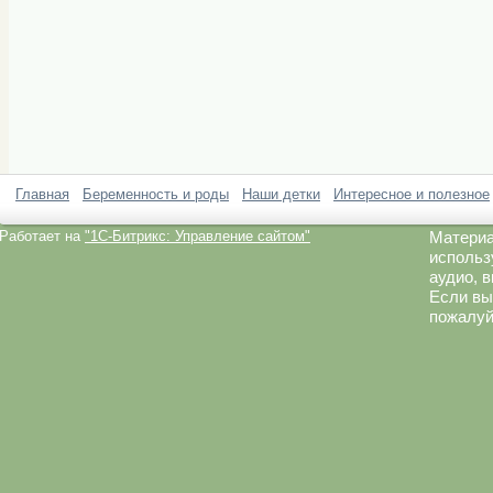
Главная
Беременность и роды
Наши детки
Интересное и полезное
Работает на
"1C-Битрикс: Управление сайтом"
Материа
использ
аудио, 
Если вы
пожалуй