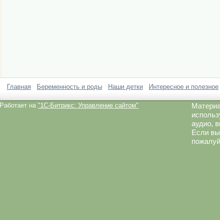
Главная
Беременность и роды
Наши детки
Интересное и полезное
Работает на
"1C-Битрикс: Управление сайтом"
Материа
использ
аудио, 
Если вы
пожалуй