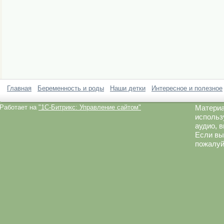
Главная
Беременность и роды
Наши детки
Интересное и полезное
Работает на
"1C-Битрикс: Управление сайтом"
Материа
использ
аудио, 
Если вы
пожалуй