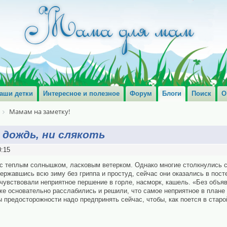
аши детки
Интересное и полезное
Форум
Блоги
Поиск
О
Мамам на заметку!
дождь, ни слякоть
0:15
ас теплым солнышком, ласковым ветерком. Однако многие столкнулись 
державшись всю зиму без гриппа и простуд, сейчас они оказались в пос
очувствовали неприятное першение в горле, насморк, кашель. «Без объя
уже основательно расслабились и решили, что самое неприятное в план
 предосторожности надо предпринять сейчас, чтобы, как поется в старо