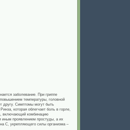
инается заболевание. При гриппе
м повышением температуры, головной
уг другу. Симптомы могут быть
Ринза, которая облегчает боль в горле,
та, включающий комбинацию
и иным проявлением простуды, а их
на С, укрепляющего силы организма –