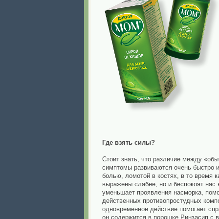
Где взять силы?
Стоит знать, что различие между «обы
симптомы развиваются очень быстро и
болью, ломотой в костях, в то время 
выражены слабее, но и беспокоят нас 
уменьшает проявления насморка, помо
действенных противопростудных компо
одновременное действие помогает спр
он содержится в порошке Ринзасип с 