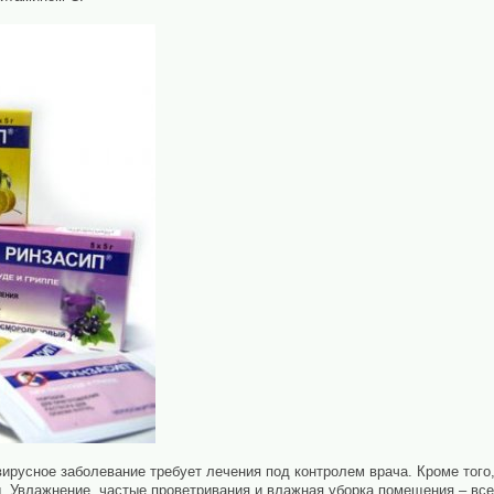
вирусное заболевание требует лечения под контролем врача. Кроме тог
. Увлажнение, частые проветривания и влажная уборка помещения – все