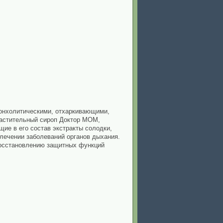
онхолитическими, отхаркивающими,
растительный сироп Доктор МОМ,
ие в его состав экстракты солодки,
 лечении заболеваний органов дыхания.
восстановлению защитных функций