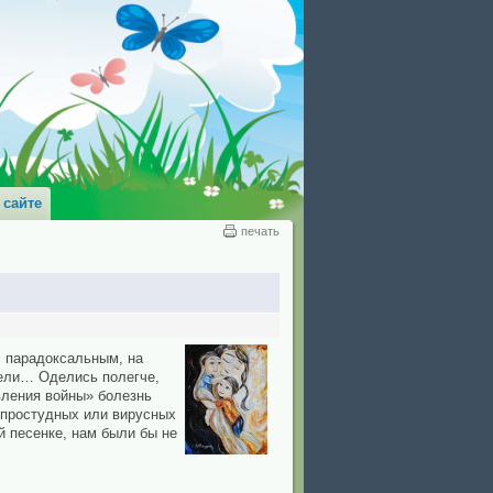
 сайте
печать
с парадоксальным, на
тели… Оделись полегче,
вления войны» болезнь
е простудных или вирусных
й песенке, нам были бы не