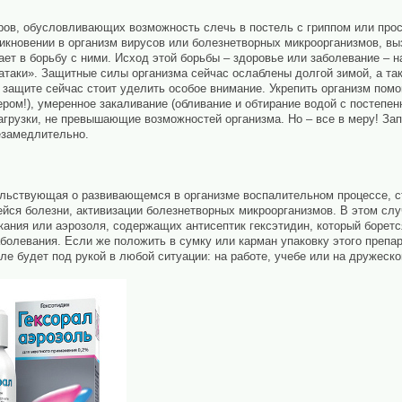
ов, обусловливающих возможность слечь в постель с гриппом или прос
никновении в организм вирусов или болезнетворных микроорганизмов, 
ет в борьбу с ними. Исход этой борьбы – здоровье или заболевание – н
атаки». Защитные силы организма сейчас ослаблены долгой зимой, а та
защите сейчас стоит уделить особое внимание. Укрепить организм помог
ром!), умеренное закаливание (обливание и обтирание водой с постепе
нагрузки, не превышающие возможностей организма. Но – все в меру! За
езамедлительно.
ельствующая о развивающемся в организме воспалительном процессе, 
йся болезни, активизации болезнетворных микроорганизмов. В этом сл
кания или аэрозоля, содержащих антисептик гексэтидин, который борет
болевания. Если же положить в сумку или карман упаковку этого препа
ле будет под рукой в любой ситуации: на работе, учебе или на дружеско