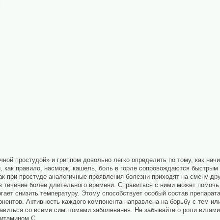
чной простудой» и гриппом довольно легко определить по тому, как нач
, как правило, насморк, кашель, боль в горле сопровождаются быстры
как при простуде аналогичные проявления болезни приходят на смену др
в течение более длительного времени. Справиться с ними может помочь 
гает снизить температуру. Этому способствует особый состав препара
нентов. Активность каждого компонента направлена на борьбу с тем ил
авиться со всеми симптомами заболевания. Не забывайте о роли витами
витамином С.