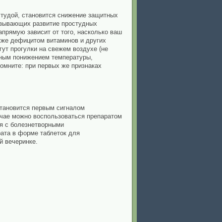
тудой, становится снижение защитных
вызывающих развитие простудных
апрямую зависит от того, насколько ваш
кже дефицитом витаминов и других
ут прогулки на свежем воздухе (не
нным понижением температуры,
помните: при первых же признаках
становится первым сигналом
учае можно воспользоваться препаратом
ся с болезнетворными
рата в форме таблеток для
й вечеринке.