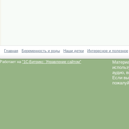
Главная
Беременность и роды
Наши детки
Интересное и полезное
Работает на
"1C-Битрикс: Управление сайтом"
Материа
использ
аудио, 
Если вы
пожалуй