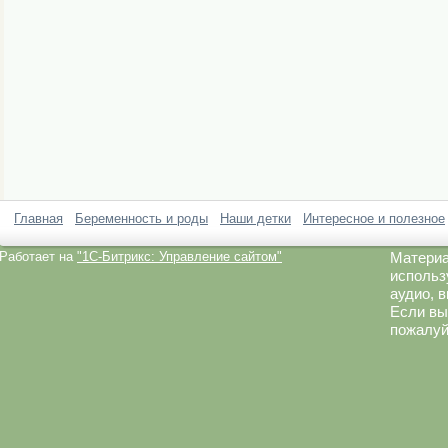
Главная
Беременность и роды
Наши детки
Интересное и полезное
Работает на
"1C-Битрикс: Управление сайтом"
Материа
использ
аудио, 
Если вы
пожалуй