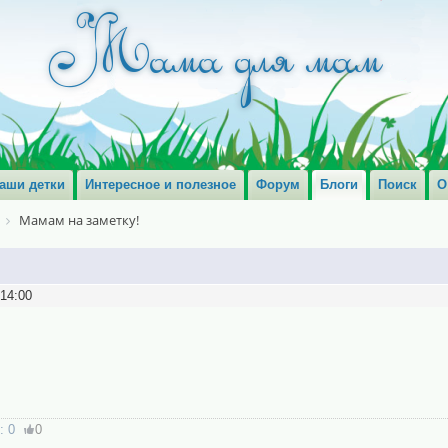
аши детки
Интересное и полезное
Форум
Блоги
Поиск
О
Мамам на заметку!
:14:00
:
0
0