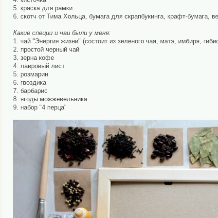
5. краска для рамки
6. скотч от Тима Хольца, бумага для скрапбукинга, крафт-бумага, в
Какие специи и чаи были у меня:
1. чай "Энергия жизни" (состоит из зеленого чая, матэ, имбиря, гиби
2. простой черный чай
3. зерна кофе
4. лавровый лист
5. розмарин
6. гвоздика
7. барбарис
8. ягоды можжевельника
9. набор "4 перца"