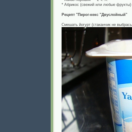
* Абрикос (свежий или любые фрукты)
Рецепт "Пирог-кекс "Двуслойный"
Смешать йогурт (стаканчик не выбрасы