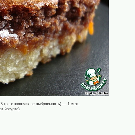
25 гр - стаканчик не выбрасывать) — 1 стак.
от йогурта)