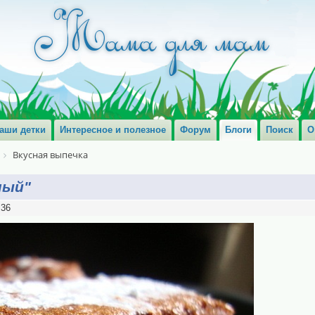
аши детки
Интересное и полезное
Форум
Блоги
Поиск
О
Вкусная выпечка
ный"
:36