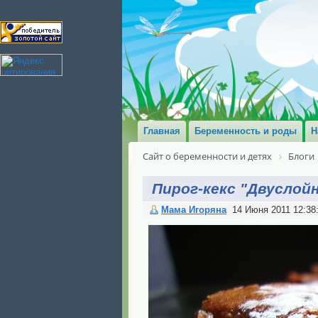
Главная
Беременность и роды
Н
Сайт о беременности и детях
Блоги
Пирог-кекс "Двуслой
Мама Игоряна
14 Июня 2011 12:38