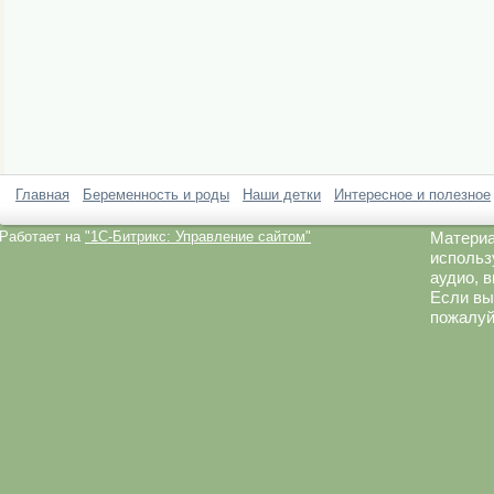
Главная
Беременность и роды
Наши детки
Интересное и полезное
Работает на
"1C-Битрикс: Управление сайтом"
Материа
использ
аудио, 
Если вы
пожалуй