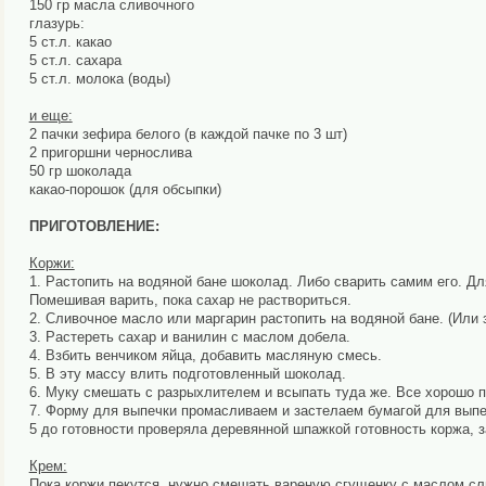
150 гр масла сливочного
глазурь:
5 ст.л. какао
5 ст.л. сахара
5 ст.л. молока (воды)
и еще:
2 пачки зефира белого (в каждой пачке по 3 шт)
2 пригоршни чернослива
50 гр шоколада
какао-порошок (для обсыпки)
ПРИГОТОВЛЕНИЕ:
Коржи:
1. Растопить на водяной бане шоколад. Либо сварить самим его. Для 
Помешивая варить, пока сахар не раствориться.
2. Сливочное масло или маргарин растопить на водяной бане. (Или 
3. Растереть сахар и ванилин с маслом добела.
4. Взбить венчиком яйца, добавить масляную смесь.
5. В эту массу влить подготовленный шоколад.
6. Муку смешать с разрыхлителем и всыпать туда же. Все хорошо 
7. Форму для выпечки промасливаем и застелаем бумагой для выпеч
5 до готовности проверяла деревянной шпажкой готовность коржа, 
Крем:
Пока коржи пекутся, нужно смешать вареную сгущенку с маслом сл