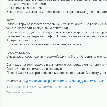
Шоколад рубим на кусочки.
Чернослив мелко режим.
Зефир разламываем на 2 половинки и каждую режим вдоль попола
Торт:
Готовый корж разрезаем пополам на 2 тонких коржа. (По вашему ж
усилит шоколадный вкус, либо спиртным).
Первый корж кладем на блюдо. Смазываем его кремом. Сверху кре
Затем плотно укладываем зефир. Опять смазываем кремом, посып
Кладем второй корж.
Бока нашего торта смазываем оставшимся кремом.
Готовим глазурь:
Смешиваем какао, сахар и молоко(воду) по 6 ст.л. Ставим на огонь
Выливаем на торт глазурь и равномерно распределяем по торту и п
Готовый торт оформляем по желанию.
Я обсыпала бока торта просеянным через сито какао. А сверху уло
Источник:
http://shabunia.blogspot.com/2010/10/blog-post_9863.html
Просмотров:
3405
Комментариев:
0
0
Теги:
выпечка
,
рецепт