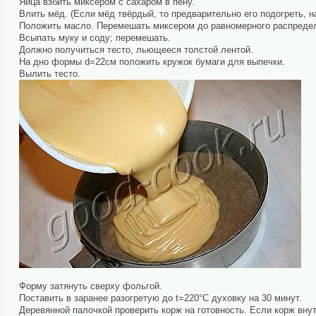
Яйца взбить миксером с сахаром в пену.
Влить мёд. (Если мёд твёрдый, то предварительно его подогреть, н
Положить масло. Перемешать миксером до равномерного распреде
Всыпать муку и соду; перемешать.
Должно получиться тесто, льющееся толстой лентой.
На дно формы d=22см положить кружок бумаги для выпечки.
Вылить тесто.
Форму затянуть сверху фольгой.
Поставить в заранее разогретую до t=220°C духовку на 30 минут.
Деревянной палочкой проверить корж на готовность. Если корж внут