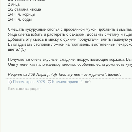
2 яйца
1/2 стакана изюма
1/4 ч.л. корицы
1/4 ч.л. соды
Смешать кукурузные хлопья с просеянной мукой, добавить вымытый
Яйца слегка взбить и растереть с сахаром, добавить сметану и тщ
Добавить эту смесь в миску с сухими продуктами, влить гашеную у
Выкладывать столовой ложкой на противень, выстеленный пекарской 
цвета."(С)
Получаются очень вкусные, сладкие, похрустывающие коржики. Вы
Они у меня как палочка-выручалочка, особенно, если дома есть кук
Рецепт из ЖЖ Лары [info]i_lara, а у нее - из журнала "Пикник".
Просмотров:
3028
Комментариев:
2
0
Теги:
выпечка
,
рецепт