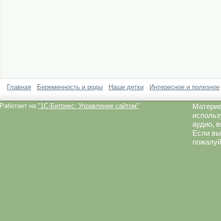
Главная
Беременность и роды
Наши детки
Интересное и полезное
Работает на
"1C-Битрикс: Управление сайтом"
Материа
использ
аудио, 
Если вы
пожалуй