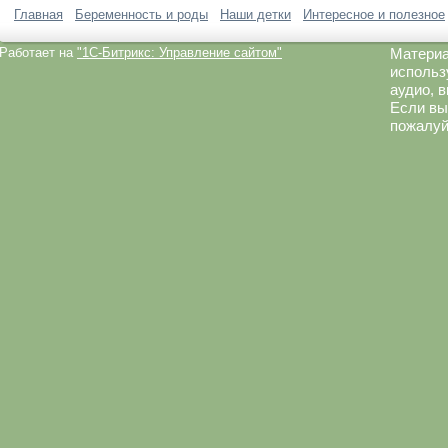
Главная
Беременность и роды
Наши детки
Интересное и полезное
Работает на
"1C-Битрикс: Управление сайтом"
Материа
использ
аудио, 
Если вы
пожалуй