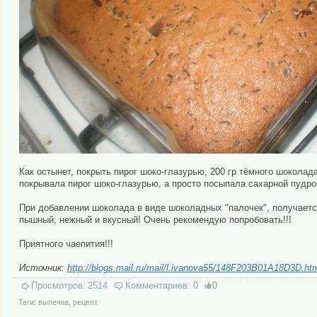
Как остынет, покрыть пирог шоко-глазурью, 200 гр тёмного шоколад
покрывала пирог шоко-глазурью, а просто посыпала сахарной пудро
При добавлении шоколада в виде шоколадных "палочек", получается 
пышный, нежный и вкусный! Очень рекомендую попробовать!!!
Приятного чаепития!!!
Источник:
http://blogs.mail.ru/mail/l.ivanova55/148F203B01A18D3D.ht
Просмотров:
2514
Комментариев:
0
0
Теги:
выпечка
,
рецепт