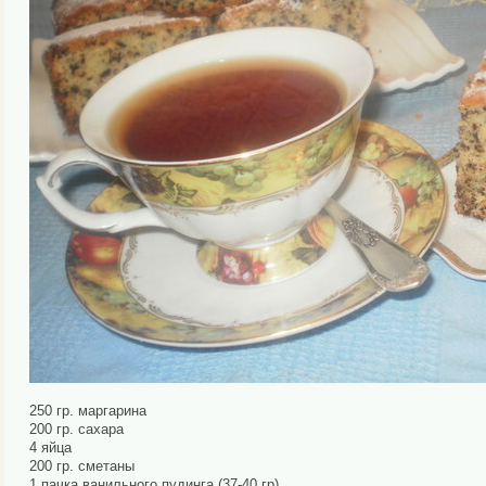
250 гр. маргарина
200 гр. сахара
4 яйца
200 гр. сметаны
1 пачка ванильного пудинга (37-40 гр)