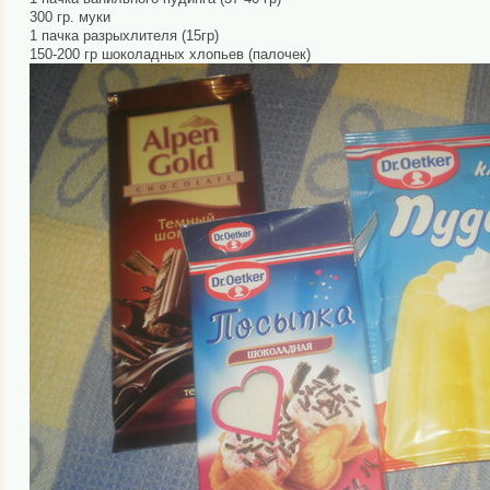
300 гр. муки
1 пачка разрыхлителя (15гр)
150-200 гр шоколадных хлопьев (палочек)