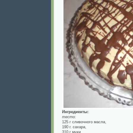
Ингредиенты:
тесто:
125 г сливочного масла,
190 г. сахара,
310 г муки,