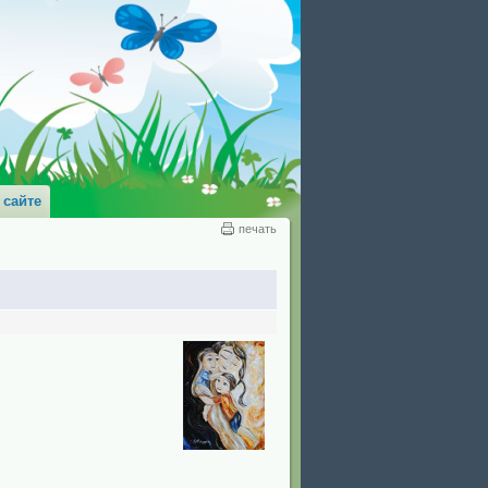
 сайте
печать