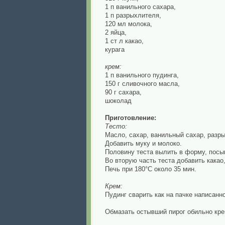
1 п ванильного сахара,
1 п разрыхлителя,
120 мл молока,
2 яйца,
1 ст л какао,
курага
крем:
1 п ванильного пудинга,
150 г сливочного масла,
90 г сахара,
шоколад
Приготовление:
Тесто:
Масло, сахар, ванильный сахар, разр
Добавить муку и молоко.
Половину теста вылить в форму, посып
Во вторую часть теста добавить какао,
Печь при 180°С около 35 мин.
Крем:
Пудинг сварить как на пачке написанно
Обмазать остывший пирог обильно кре