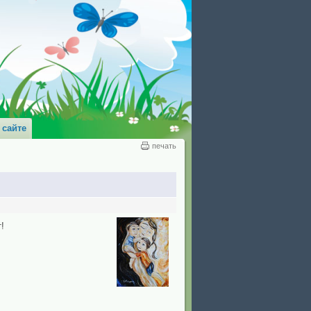
 сайте
печать
!