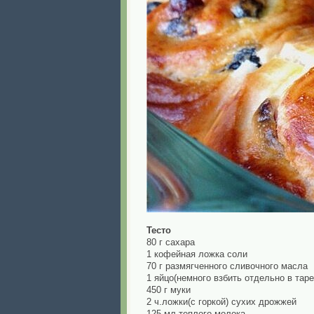
Тесто
80 г сахара
1 кофейная ложка соли
70 г размягченного сливочного масла
1 яйцо(немного взбить отдельно в таре
450 г муки
2 ч.ложки(с горкой) сухих дрожжей
125 мл теплого молока