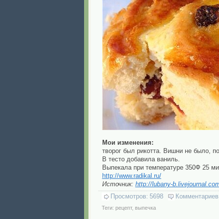
Мои изменения:
творог был рикотта. Вишни не было, п
В тесто добавила ваниль.
Выпекала при температуре 350Ф 25 ми
http://www.radikal.ru/
Источник:
http://lubany-b.livejournal.c
Просмотров:
5698
Комментариев
Теги:
рецепт
,
выпечка