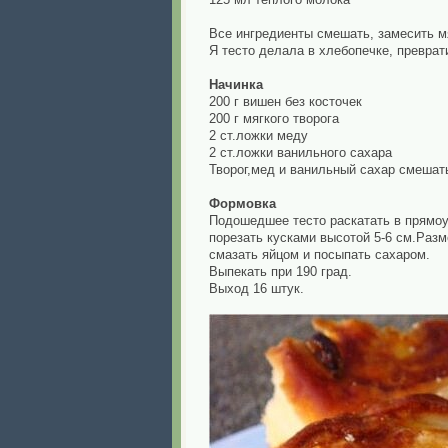
Все ингредиенты смешать, замесить мя
Я тесто делала в хлебопечке, преврат
Начинка
200 г вишен без косточек
200 г мягкого творога
2 ст.ложки меду
2 ст.ложки ванильного сахара
Творог,мед и ванильный сахар смешать
Формовка
Подошедшее тесто раскатать в прямоу
порезать кусками высотой 5-6 см.Разм
смазать яйцом и посыпать сахаром.
Выпекать при 190 град.
Выход 16 штук.