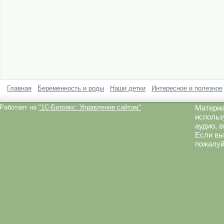
Главная
Беременность и роды
Наши детки
Интересное и полезное
Работает на
"1C-Битрикс: Управление сайтом"
Материа
использ
аудио, 
Если вы
пожалуй