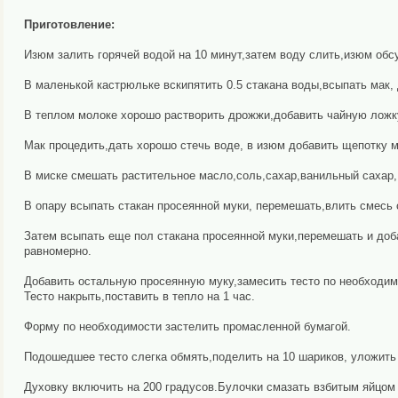
Приготовление:
Изюм залить горячей водой на 10 минут,затем воду слить,изюм обс
В маленькой кастрюльке вскипятить 0.5 стакана воды,всыпать мак, 
В теплом молоке хорошо растворить дрожжи,добавить чайную ложку с
Мак процедить,дать хорошо стечь воде, в изюм добавить щепотку 
В миске смешать растительное масло,соль,сахар,ванильный сахар,
В опару всыпать стакан просеянной муки, перемешать,влить смесь
Затем всыпать еще пол стакана просеянной муки,перемешать и до
равномерно.
Добавить остальную просеянную муку,замесить тесто по необходим
Тесто накрыть,поставить в тепло на 1 час.
Форму по необходимости застелить промасленной бумагой.
Подошедшее тесто слегка обмять,поделить на 10 шариков, уложить 
Духовку включить на 200 градусов.Булочки смазать взбитым яйцом