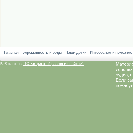
Главная
Беременность и роды
Наши детки
Интересное и полезное
Работает на
"1C-Битрикс: Управление сайтом"
Материа
использ
аудио, 
Если вы
пожалуй