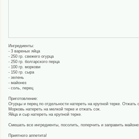
Ингредиенты:
- 3 вареных яйца
- 250 гр. свежего огурца
- 250 гр. болгарского перца
- 100 гр. моркови
- 150 гр. сыра
- зелень
- майонез
- соль, перец
Приготовление:
Огурцы и перец по отдельности натереть на крупной терке. Отжать с
Морковь натереть на мелкой терке и отжать сок.
Яйца и сыр натереть на крупной терке.
Смешать все ингредиенты, посолить, поперчить и заправить майоне
Приятного аппетита!