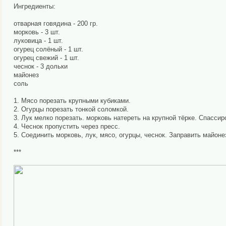
Ингредиенты:
отварная говядина - 200 гр.
морковь - 3 шт.
луковица - 1 шт.
огурец солёный - 1 шт.
огурец свежий - 1 шт.
чеснок - 3 дольки
майонез
соль
1. Мясо порезать крупными кубиками.
2. Огурцы порезать тонкой соломкой.
3. Лук мелко порезать. морковь натереть на крупной тёрке. Спасси
4. Чеснок пропустить через пресс.
5. Соединить морковь, лук, мясо, огурцы, чеснок. Заправить майоне
***