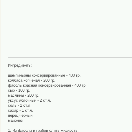
Ингредиенты:
шампиньоны консервированные - 400 гр.
колбаса копчёная - 200 гр.
фасоль красная консервированная - 400 гр.
сыр - 100 гр.
маслины - 200 гр.
уксус яблочный - 2 ст.л.
соль - 1 ст.л.
сахар - 1 ст.л.
перец чёрный
майонез
1. Из фасоли и грибов слить жидкость.