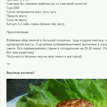
Сметана-3ст.л(можно майонез,но со сметаной полегче)
Сыр-200г
Сухая петрушка-на вкус,чуть чуть
Перц-по вкусу
Соль-по вкусу.
Кетчуп-1-2 чайн ложка.(можно без него)
Приготовление:
Взбиваем яйцо вилкой в большой плошечке, туда кладем сметану, 
однородной массы. Сыр режем кубиками(мелкими) высыпаем в пол
смеси. Все перемешиваем,ставим в холодильник на 20-30 минут. По
Вот вам рецептик))
Получается безумно вкусно,моя семья в восторге))
***
Вкусные котлеты!