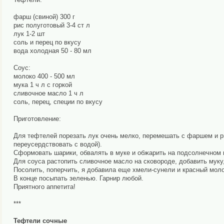
фарш (свиной) 300 г
рис полуготовый 3-4 ст л
лук 1-2 шт
соль и перец по вкусу
вода холодная 50 - 80 мл
Соус:
молоко 400 - 500 мл
мука 1 ч л с горкой
сливочное масло 1 ч л
соль, перец, специи по вкусу
Приготовление:
Для тефтелей порезать лук очень мелко, перемешать с фаршем и ри
переусердствовать с водой).
Сформовать шарики, обвалять в муке и обжарить на подсолнечном ма
Для соуса растопить сливочное масло на сковороде, добавить муку
Посолить, поперчить, я добавила еще хмели-сунели и красный моло
В конце посыпать зеленью. Гарнир любой.
Приятного аппетита!
***
Тефтели сочные