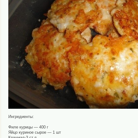
Ингредиенты:
Филе курицы — 400 г
Яйцо куриное сырое — 1 шт
Крахмал-3 ст.л