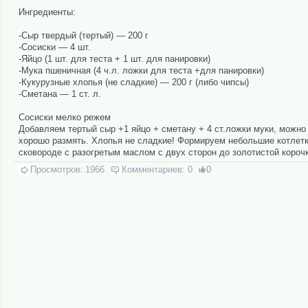
Ингредиенты:
-Сыр твердый (тертый) — 200 г
-Сосиски — 4 шт.
-Яйцо (1 шт. для теста + 1 шт. для панировки)
-Мука пшеничная (4 ч.л. ложки для теста +для панировки)
-Кукурузные хлопья (не сладкие) — 200 г (либо чипсы)
-Сметана — 1 ст. л.
Сосиски мелко режем
Добавляем тертый сыр +1 яйцо + сметану + 4 ст.ложки муки, можн
хорошо размять. Хлопья не сладкие! Формируем небольшие котлетки
сковороде с разогретым маслом с двух сторон до золотистой корочк
Просмотров:
1966
Комментариев:
0
0