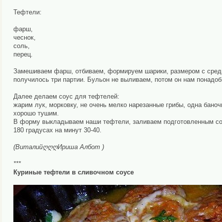
Тефтели:
фарш,
чеснок,
соль,
перец.
Замешиваем фарш, отбиваем, формируем шарики, размером с средне
получилось три партии. Бульон не выливаем, потом он нам понадо
Далее делаем соус для тефтелей:
жарим лук, морковку, не очень мелко нарезанные грибы, одна бано
хорошо тушим.
В форму выкладываем наши тефтели, заливаем подготовленным соу
180 градусах на минут 30-40.
(ВиталийღღღИриша Албот )
***
Куриные тефтели в сливочном соусе