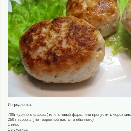
Ингредиенты:
700г куриного фарша ( или готовый фарш, или пропустить через мя
250 г творога ( не творожной пасты, а обычного)
1 яйцо
1 луковица