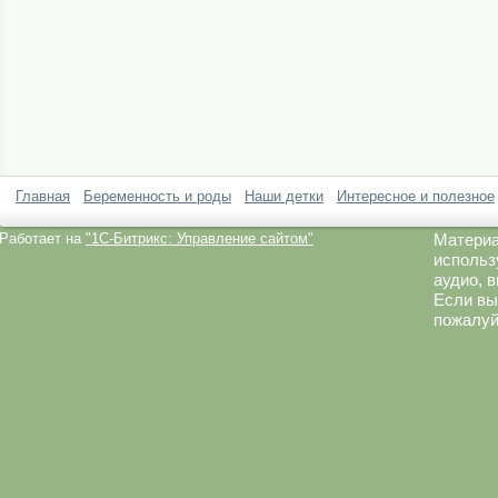
Главная
Беременность и роды
Наши детки
Интересное и полезное
Работает на
"1C-Битрикс: Управление сайтом"
Материа
использ
аудио, 
Если вы
пожалуй