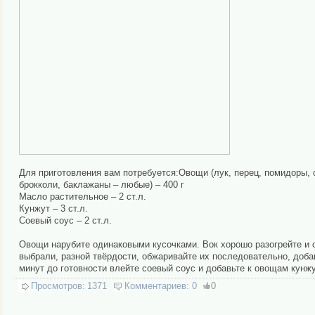
Для приготовления вам потребуется:Овощи (лук, перец, помидоры, с
брокколи, баклажаны – любые) – 400 г
Масло растительное – 2 ст.л.
Кунжут – 3 ст.л.
Соевый соус – 2 ст.л.
Овощи нарубите одинаковыми кусочками. Вок хорошо разогрейте и 
выбрали, разной твёрдости, обжаривайте их последовательно, добав
минут до готовности влейте соевый соус и добавьте к овощам кунж
Просмотров:
1371
Комментариев:
0
0