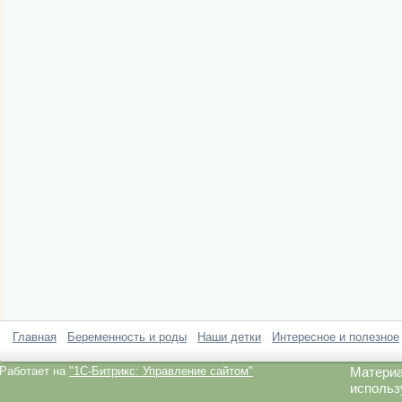
Главная
Беременность и роды
Наши детки
Интересное и полезное
Работает на
"1C-Битрикс: Управление сайтом"
Материа
использ