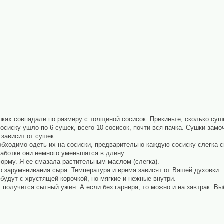
шках совпадали по размеру с толщиной сосисок. Прикиньте, сколько суш
осиску ушло по 6 сушек, всего 10 сосисок, почти вся пачка. Сушки зам
 зависит от сушек.
обходимо одеть их на сосиски, предварительно каждую сосиску слегка 
работке они немного уменьшатся в длину.
орму. Я ее смазала растительным маслом (слегка).
о зарумянивания сыра. Температура и время зависят от Вашей духовки.
будут с хрустящей корочкой, но мягкие и нежные внутри.
, получится сытный ужин. А если без гарнира, то можно и на завтрак. Вы