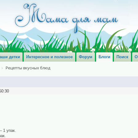
аши детки
Интересное и полезное
Форум
Блоги
Поиск
О
Рецепты вкусных блюд
50:30
 1 упак.
ак.