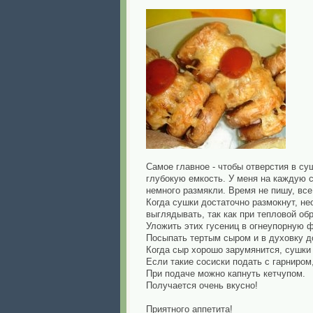
Самое главное - чтобы отверстия в су
глубокую емкость. У меня на каждую с
немного размякли. Время не пишу, все
Когда сушки достаточно размокнут, не
выглядывать, так как при тепловой об
Уложить этих гусениц в огнеупорную ф
Посыпать тертым сыром и в духовку д
Когда сыр хорошо зарумянится, сушки 
Если такие сосиски подать с гарниром
При подаче можно капнуть кетчупом.
Получается очень вкусно!
Приятного аппетита!