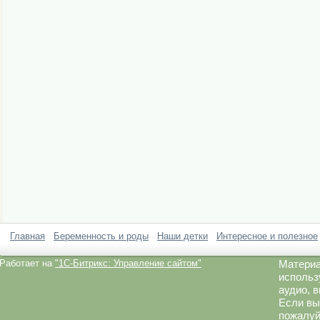
Главная
Беременность и роды
Наши детки
Интересное и полезное
Работает на
"1C-Битрикс: Управление сайтом"
Материа
использ
аудио, 
Если вы
пожалуй