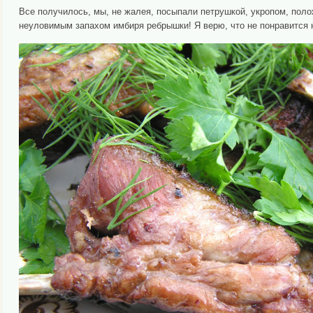
Все получилось, мы, не жалея, посыпали петрушкой, укропом, поло
неуловимым запахом имбиря ребрышки! Я верю, что не понравится 