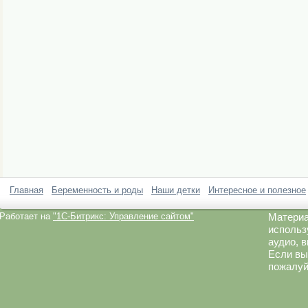
Главная
Беременность и роды
Наши детки
Интересное и полезное
Работает на
"1C-Битрикс: Управление сайтом"
Материа
использ
аудио, 
Если вы
пожалуй