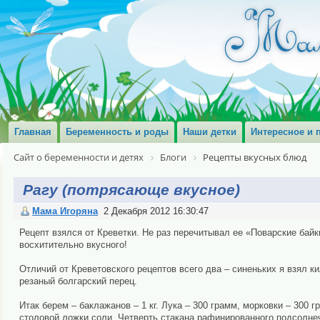
Главная
Беременность и роды
Наши детки
Интересное и 
Сайт о беременности и детях
Блоги
Рецепты вкусных блюд
Рагу (потрясающе вкусное)
Мама Игоряна
2 Декабря 2012 16:30:47
Рецепт взялся от Креветки. Не раз перечитывал ее «Поварские байки
восхитительно вкусного!
Отличий от Креветовского рецептов всего два – синеньких я взял к
резаный болгарский перец.
Итак берем – баклажанов – 1 кг. Лука – 300 грамм, морковки – 300 
столовой ложки соли. Четверть стакана рафинированного подсолнечн