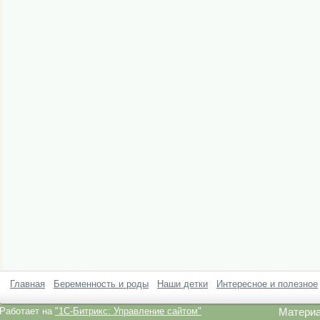
Главная
Беременность и роды
Наши детки
Интересное и полезное
Работает на
"1C-Битрикс: Управление сайтом"
Материа