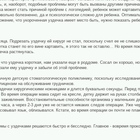
ь, и, наоборот, подобные проблемы могут быть вызваны другими причина
ка может стать причиной проблем с логопедией, ребенок может картавит
вольно болезненно, да и психологически сложно для
ребенка. Оптималь
ожение, что укороченная уздечка имеет место быть, нужно показать ребе
ца. Подрезать уздечку ей хирург не стал, поскольку счел ее не слишком
тка станет по его вине картавить, я этого так не оставлю... Но время по
дечка растянулась.
 что уздечка короткая, нам указали еще в
роддоме
. Сосал он хорошо, но
зали ему уздечку и забыли об этой проблеме.
ычную детскую стоматологическую поликлинику, поскольку исследовани
 лицензии на обслуживание грудничков.
здечки хирургическими ножницами и длится буквально секунды. Перед 
. Во время операции
мама
сидит на кресле, детку держит на руках столб
 заживления. Восстановительные способности организма у маленьких де
 часа, а через 2-3 дня уже не остается никаких следов операции. Уже ч
овывал язык, облизывался. Кстати, во время операции он почти не плак
мы с уздечками решаются быстро и бесследно. Главное - вовремя прок