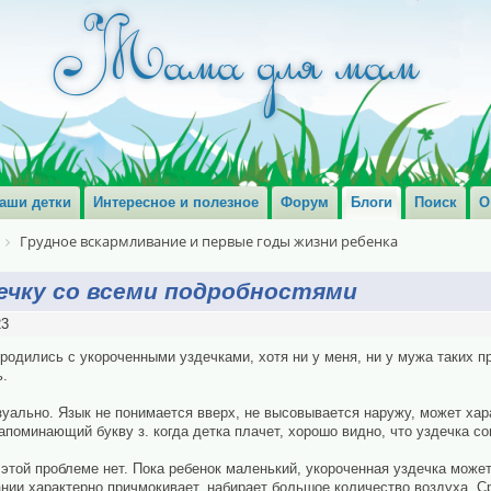
аши детки
Интересное и полезное
Форум
Блоги
Поиск
О
Грудное вскармливание и первые годы жизни ребенка
ечку со всеми подробностями
23
 родились с укороченными уздечками, хотя ни у меня, ни у мужа таких 
ь.
уально. Язык не понимается вверх, не высовывается наружу, может хар
 напоминающий букву з. когда детка плачет, хорошо видно, что уздечка 
в этой проблеме нет. Пока ребенок маленький, укороченная уздечка може
ании характерно причмокивает, набирает большое количество воздуха. С