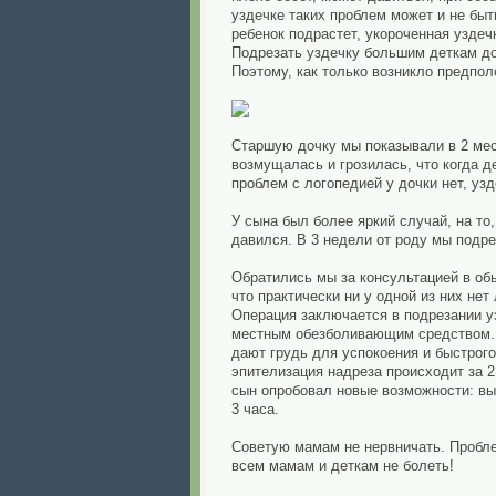
уздечке таких проблем может и не быт
ребенок подрастет, укороченная уздеч
Подрезать уздечку большим деткам до
Поэтому, как только возникло предпол
Старшую дочку мы показывали в 2 меся
возмущалась и грозилась, что когда де
проблем с логопедией у дочки нет, уз
У сына был более яркий случай, на то,
давился. В 3 недели от роду мы подре
Обратились мы за консультацией в об
что практически ни у одной из них нет
Операция заключается в подрезании у
местным
обезболивающим средством
дают грудь для успокоения и быстрого
эпителизация надреза происходит за 2
сын опробовал новые возможности: выс
3 часа.
Советую мамам не нервничать. Пробле
всем мамам и деткам не болеть!