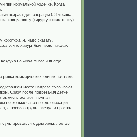
ми при нормальной уздечке. Когда
ь.
ный возраст для операции 0-3 месяца.
нка специалисту (хирургу-стоматологу).
 короткой. Я, надо сказать,
казало, что хирург был прав, никаких
 воздуха набирал много и иногда
е рынка коммерческих клиник показало,
подрезанием место надреза смазывают
иком. Сразу после подрезания детке
ток очень велики - полная
ерез несколько часов после операции
ал, а пососав грудь, заснул и проспал
онсультироваться с доктором. Желаю