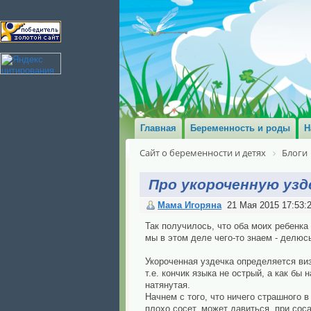
Главная
Беременность и роды
Н
Сайт о беременности и детях
Блоги
Про укороченную узд
Мама Игоряна
21 Мая 2015 17:53:
Так получилось, что оба моих ребенка
мы в этом деле чего-то знаем - делюс
Укороченная уздечка определяется виз
т.е. кончик языка не острый, а как бы
натянутая.
Начнем с того, что ничего страшного 
плохо сосет, может давиться, при сос