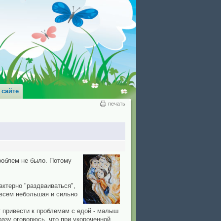
 сайте
печать
проблем не было. Потому
актерно "раздваиваться",
совсем небольшая и сильно
т привести к проблемам с едой - малыш
разу оговорюсь, что при укороченной