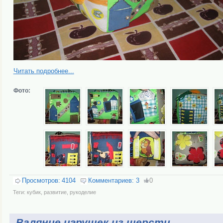
Читать подробнее...
Фото:
Просмотров:
4104
Комментариев:
3
0
Теги:
кубик
,
развитие
,
рукоделие
Валяние игрушек из шерсти