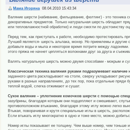
Мама Игоряна
08.04.2010 15:43:34
Валяние шерсти (набивание, фильцевание, фелтинг) - это техника 
декоративных предметов. Только натуральная шерсть обладает пр
или тепловлажностной обработке) и люди смогли по достоинству оце
Перед тем, как приступать к работе, необходимо протестировать пр
Лучшей является- шерсть альпака, мохер. Но приемлемы и другие с
добавьте воды и мыла и некоторое время потрите между ладонями. 
этого пряжа не начнет цепляться волокнами друг за друга и съежив
Валять натуральную шерсть можно двумя способами - мокрым и су
Классическая техника валяния руками подразумевает наличие н
заданного цвета раскладывают на столе, сверху укладывают рисун
руками в разных направлениях, до тех пор, пока отдельные пряди
теплой водой, слегка отжимают и сушат.
Сухое валяние – уплотнение комочков шерсти с помощью специ
зазубрины, благодаря которым они подцепляют и смешивают, спуты
противоположном втыканию, благодаря этому иглу можно легко вын
Втыкая, поворачивая и крутя специальные иглы в шерсть, располож
Если втыкать иглу многократно в одно и тоже место, можно добитьс
Номер иглы показывает ее толщину. Чем выше номер, чем тоньше иг