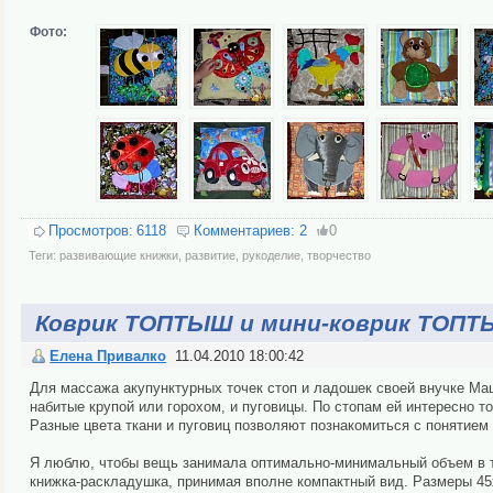
Фото:
Просмотров:
6118
Комментариев:
2
0
Теги:
развивающие книжки
,
развитие
,
рукоделие
,
творчество
Коврик ТОПТЫШ и мини-коврик ТОП
Елена Привалко
11.04.2010 18:00:42
Для массажа акупунктурных точек стоп и ладошек своей внучке М
набитые крупой или горохом, и пуговицы. По стопам ей интересно то
Разные цвета ткани и пуговиц позволяют познакомиться с понятием
Я люблю, чтобы вещь занимала оптимально-минимальный объем в то 
книжка-раскладушка, принимая вполне компактный вид. Размеры 45