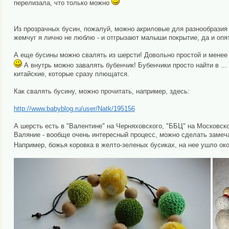
перелизала, что только можно
Из прозрачных бусин, пожалуй, можно акриловые для разнообразия д
жемчуг я лично не люблю - и отгрызают малыши покрытие, да и опят
А еще бусины можно свалять из шерсти! Довольно простой и менее 
А внутрь можно завалять бубенчик! Бубенчики просто найти в ..
китайские, которые сразу плющатся.
Как свалять бусину, можно прочитать, например, здесь:
http://www.babyblog.ru/user/Natk/195156
А шерсть есть в "Валентине" на Черняховского, "ББЦ" на Московско
Валяние - вообще очень интересный процесс, можно сделать замечат
Например, божья коровка в желто-зеленых бусиках, на нее ушло ок