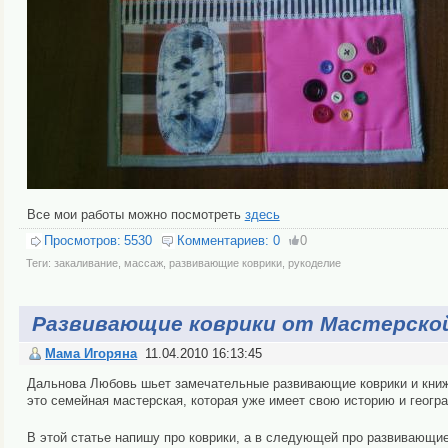
Все мои работы можно посмотреть
здесь
Просмотров:
5530
Комментариев:
0
0
Теги:
закаливание
,
массаж
,
развивающие коврики
,
рукоделие
Развивающие коврики от Мастерско
Мама Игоряна
11.04.2010 16:13:45
Дальнова Любовь шьет замечательные развивающие коврики и книжк
это семейная мастерская, которая уже имеет свою историю и геогра
В этой статье напишу про коврики, а в следующей про развивающи