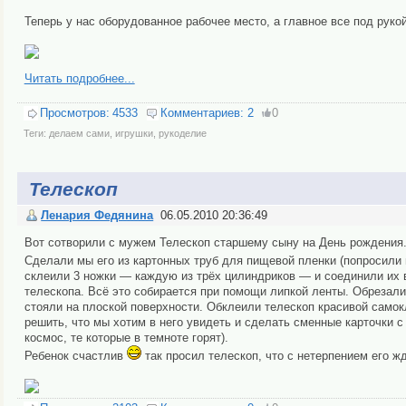
Теперь у нас оборудованное рабочее место, а главное все под рукой
Читать подробнее...
Просмотров:
4533
Комментариев:
2
0
Теги:
делаем сами
,
игрушки
,
рукоделие
Телескоп
Ленария Федянина
06.05.2010 20:36:49
Вот сотворили с мужем Телескоп старшему сыну на День рождения
Сделали мы его из картонных труб для пищевой пленки (попросили 
склеили 3 ножки — каждую из трёх цилиндриков — и соединили их в
телескопа. Всё это собирается при помощи липкой ленты. Обрезали
стояли на плоской поверхности. Обклеили телескоп красивой самок
решить, что мы хотим в него увидеть и сделать сменные карточки с
космос, те которые в темноте горят).
Ребенок счастлив
так просил телескоп, что с нетерпением его жд