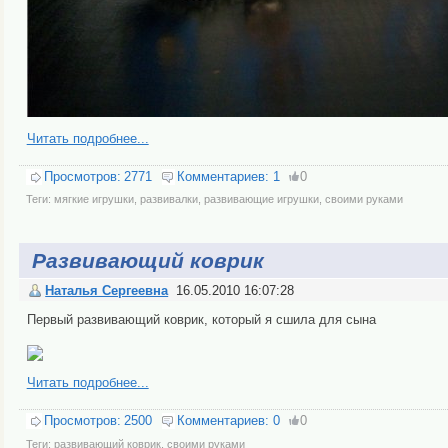
Читать подробнее...
Просмотров:
2771
Комментариев:
1
0
Теги:
мягкие игрушки
,
развивалки
,
развивающие игрушки
,
своими руками
Развивающий коврик
Наталья Сергеевна
16.05.2010 16:07:28
Первый развивающий коврик, который я сшила для сына
Читать подробнее...
Просмотров:
2500
Комментариев:
0
0
Теги:
развивающий коврик
,
своими руками