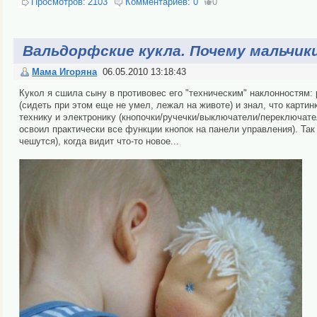
Просмотров:
2103
Комментариев:
0
0
Вальдорфские кукла. Почему мальчик
Мама Игоряна
06.05.2010 13:18:43
Кукол я сшила сыну в противовес его "техническим" наклонностям:
(сидеть при этом еще не умел, лежал на животе) и знал, что карти
технику и электронику (кнопочки/ручечки/выключатели/переключател
освоил практически все функции кнопок на панели управления). Так чт
чешутся), когда видит что-то новое...