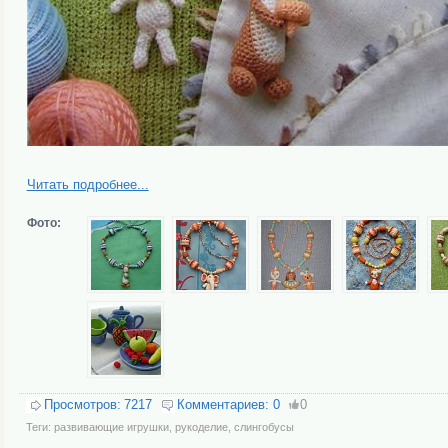
Читать подробнее...
Фото:
Просмотров:
7217
Комментариев:
0
0
Теги:
развивающие игрушки
,
рукоделие
,
слингобусы