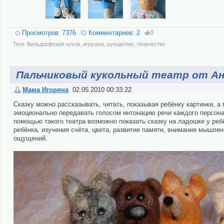
Просмотров:
7376
Комментариев:
2
0
Теги:
Вальдорфская кукла
,
игрушки
,
рукоделие
,
творчество
Пальчиковый кукольный театр от А
Мама Игоряна
02.05.2010 00:33:22
Сказку можно рассказывать, читать, показывая ребёнку картинки, а
эмоционально передавать голосом интонацию речи каждого персонаж
помощью такого театра возможно показать сказку на ладошке у реб
ребёнка, изучения счёта, цвета, развитие памяти, внимания мышлен
ощущений.