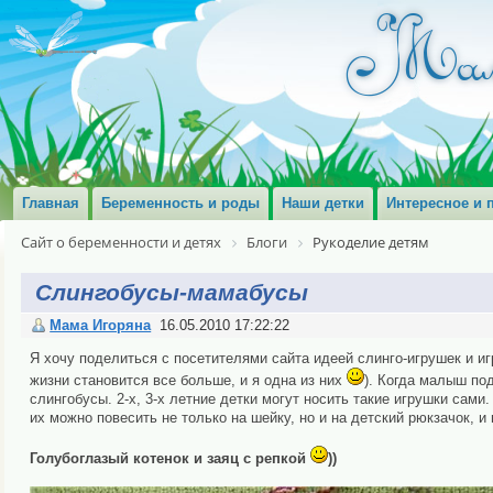
Главная
Беременность и роды
Наши детки
Интересное и 
Сайт о беременности и детях
Блоги
Рукоделие детям
Слингобусы-мамабусы
Мама Игоряна
16.05.2010 17:22:22
Я хочу поделиться с посетителями сайта идеей слинго-игрушек и и
жизни становится все больше, и я одна из них
). Когда малыш по
слингобусы. 2-х, 3-х летние детки могут носить такие игрушки сам
их можно повесить не только на шейку, но и на детский рюкзачок, и
Голубоглазый котенок и заяц с репкой
))