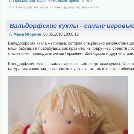
Просмотров:
6336
Комментариев:
0
0
Теги:
Вальдорфская кукла
,
игрушки
,
рукоделие
,
творчество
Вальдорфские куклы - самые игровы
Мама Игоряна
03.05.2010 18:00:13
Вальдорфская кукла – игрушка, которая специально разработана дл
наши бабушки и прабабушки, как правило, из подручных средств ло
столетиями, преподавателями Германии, Швейцарии и других стран
Вальдорфские куклы - самые игровые, самые детские куклы. Они 
натуралистичностью, они теплые и уютные, их так и хочется обнима