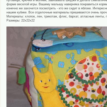
пуговицы, крючки и молнии, завязывать шнурки и делать симпатичны
форме веселой игры. Вашему малышу наверняка понравиться кормить
конечно же захочется посмотреть - кто же сидит в яблоке. Интересн
нашем кубике. Все отделочные материалы пришиваются очень прочн
Материалы: хлопок, лен, трикотаж, флис, бархат, атласные ленты, 
Размеры: 22х22х22