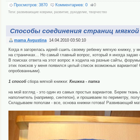
Просмотров:
3870
Комментариев:
0
0
Теги:
развивающие коврики
,
развитие
,
рукоделие
,
творчество
Способы соединения страниц мягкой
mama Avgustina
14.04.2010 03:50:10
Когда я загорелась идеей сшить своему ребенку мягкую книжку, у ме
на страничках... Но самый главный вопрос, который я иногда задаю
В поисках ответа на этот вопрос я ходила на разные сайты, форумы
этих поисков у меня появился целый список возможных вариантов!
опробованными).
1 способ
сбора мягкой книжки:
Книжка - папка
на мой взгляд - это один из самых простых вариантов. Берем тка
наполнитель (например, синтепон), и прошиваем по периметру, получ
Складываем пополам - все, основа книжки готова! Развивающий мат