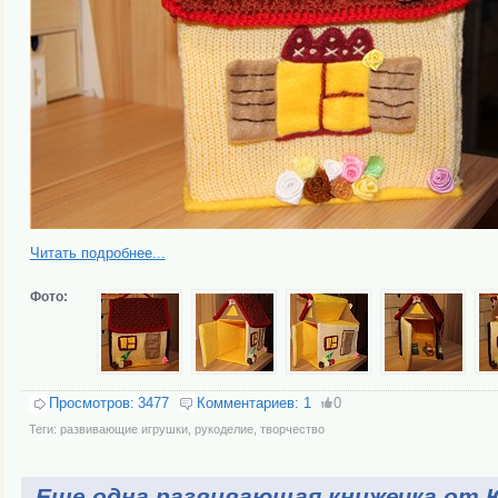
Читать подробнее...
Фото:
Просмотров:
3477
Комментариев:
1
0
Теги:
развивающие игрушки
,
рукоделие
,
творчество
Еще одна развивающая книжечка от 