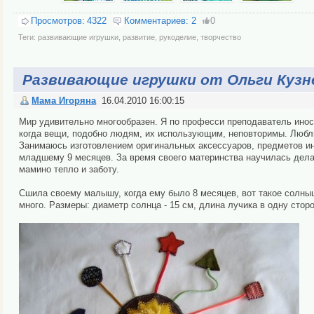
Просмотров:
4322
Комментариев:
2
0
Теги:
развивающие игрушки
,
развитие
,
рукоделие
,
творчество
Развивающие игрушки от Ольги Кузн
Мама Игоряна
16.04.2010 16:00:15
Мир удивительно многообразен. Я по професси преподаватель инос
когда вещи, подобно людям, их использующим, неповторимы. Любл
Занимаюсь изготовлением оригинальных аксессуаров, предметов инт
младшему 9 месяцев. За время своего материнства научилась дел
мамино тепло и заботу.
Сшила своему малышу, когда ему было 8 месяцев, вот такое солныш
много. Размеры: диаметр солнца - 15 см, длина лучика в одну сторо