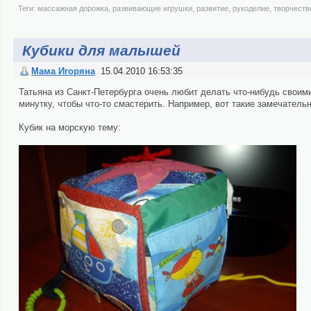
Теги:
массажная дорожка
,
развивающие игрушки
,
развитие
,
рукоделие
,
творчеств
Кубики для малышей
Мама Игоряна
15.04.2010 16:53:35
Татьяна из Санкт-Петербурга очень любит делать что-нибудь своими
минутку, чтобы что-то смастерить. Например, вот такие замечательн
Кубик на морскую тему: