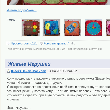
Читать подробнее...
Фото:
Просмотров:
6126
Комментариев:
7
0
Теги:
игрушки
,
кубик
,
мелкая моторика
,
от 0 до 3 лет
,
развивающие игрушки
Живые Игрушки
Юлёк+Ванёк+Василёк
14.04.2010 21:44:22
Хочу предоставить вашему вниманию статью моего мужа (Дидык Рос
Живая Игрушка – подарок для души.
У каждого человека на протяжении всей жизни присутствует желани
возникает реже, у кого-то чаще. Если любимый человек – это ребено
что хочется сделать при виде объекта Вашей радости – это подарит
игрушка.
Итак, игрушка…