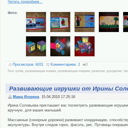
Читать подробнее...
Фото:
Просмотров:
6031
Комментариев:
2
0
Теги:
кубик
,
развивающие книжки
,
развивающие коврики
,
развитие
,
рукоделие
,
тв
Развивающие игрушки от Ирины Соло
Мама Игоряна
15.04.2010 17:25:16
Ирина Соловьева приглашает вас посмотреть развивающие игрушки 
вручную, для ваших малышей.
Массажные (сенорные дорожки) развивают координацию, способст
акупунктуры. Внутри следов горох, фасоль, рис. Пуговицы покраше