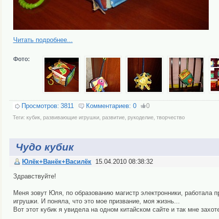
Читать подробнее...
Фото:
Просмотров:
3811
Комментариев:
0
0
Теги:
кубик
,
развивающие игрушки
,
развитие
,
рукоделие
,
творчество
Чудо кубик
Юлёк+Ванёк+Василёк
15.04.2010 08:38:32
Здравствуйте!
Меня зовут Юля, по образованию магистр электронники, работала п
игрушки. И поняла, что это мое призвание, моя жизнь...
Вот этот кубик я увидела на одном китайском сайте и так мне захот