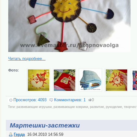
Читать подробнее...
Фото:
Просмотров:
4093
Комментариев:
1
0
Теги:
развивающие игрушки
,
развивающие коврики
,
развитие
,
рукоделие
,
творчес
Мартешки-застежки
Герда
16.04.2010 14:56:59