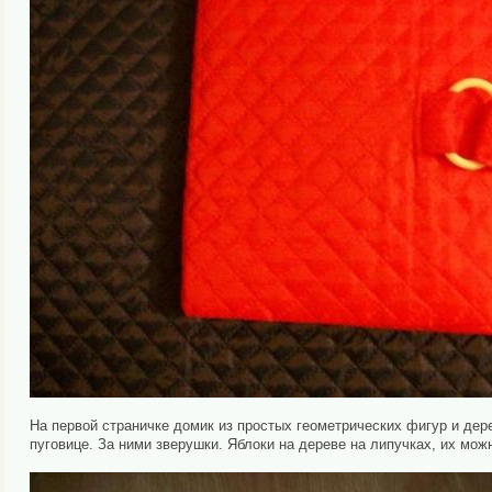
На первой страничке домик из простых геометрических фигур и дер
пуговице. За ними зверушки. Яблоки на дереве на липучках, их можн