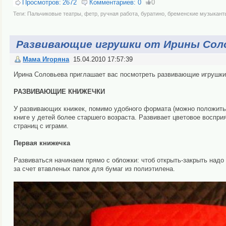
Просмотров:
2672
Комментариев:
0
0
Теги:
Пальчиковые театры
,
фетр
,
ручная работа
,
буратино
,
бременские музыкант
Развивающие игрушки от Ирины Солов
Мама Игоряна
15.04.2010 17:57:39
Ирина Соловьева приглашает вас посмотреть развивающие игрушки
РАЗВИВАЮЩИЕ КНИЖЕЧКИ
У развивающих книжек, помимо удобного формата (можно положить 
книге у детей более старшего возраста. Развивает цветовое воспри
страниц с играми.
Первая книжечка
Развиваться начинаем прямо с обложки: чтоб открыть-закрыть надо
за счет втавленых папок для бумаг из полиэтилена.