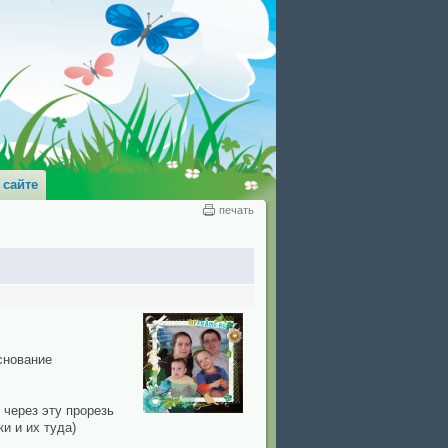
 сайте
печать
снование
 через эту прорезь
и и их туда)