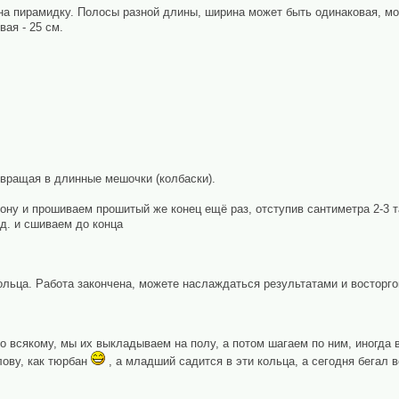
а пирамидку. Полосы разной длины, ширина может быть одинаковая, мож
ая - 25 см.
евращая в длинные мешочки (колбаски).
ону и прошиваем прошитый же конец ещё раз, отступив сантиметра 2-3 т
.д. и сшиваем до конца
льца. Работа закончена, можете наслаждаться результатами и восторго
 всякому, мы их выкладываем на полу, а потом шагаем по ним, иногда 
лову, как тюрбан
, а младший садится в эти кольца, а сегодня бегал в