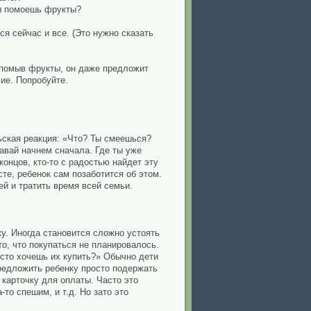
ты помоешь фрукты?
ся сейчас и все. (Это нужно сказать
, помыв фрукты, он даже предложит
ие. Попробуйте.
льская реакция: «Что? Ты смеешься?
 давай начнем сначала. Где ты уже
концов, кто-то с радостью найдет эту
те, ребенок сам позаботится об этом.
й и тратить время всей семьи.
у. Иногда становится сложно устоять
то, что покупаться не планировалось.
осто хочешь их купить?» Обычно дети
предложить ребенку просто подержать
 карточку для оплаты. Часто это
то спешим, и т.д. Но зато это