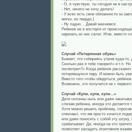
- О, я чувствую, ты сегодня не в нас
- Нет, ничего не хочу делать!
- У всех есть свои обязанности за за
мягко, но твердо.)
- Ну ладно… Давай махнемся.
Ребенок не в восторге от происходяще
нарезать из них салат. Итак, вместо 
Случай «Потерянная обувь»
Бывает, что собираясь утром куда-то,
Сколько раз я тебе говорил!» и т.п. Н
посмотрел?» Когда ребенок расскажет,
потерявшуюся пару. И можно быть увер
Вместо того чтобы обидеться, ребенок
Возможно, это получится не с первого 
Случай «Купи, купи, купи…»
Дети склонны ныть или даже закатыват
слезам ребенка, иногда это делается т
Хотя можно решить проблему, спросив
отвечают, что им просто хочется поде
или даже поносить с собой эту штуку, 
срабатывает. Да, иногда на это тратит
позволяет наладить позитивное взаим