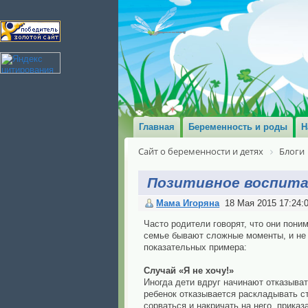
Главная
Беременность и роды
Н
Сайт о беременности и детях
Блоги
Позитивное воспита
Мама Игоряна
18 Мая 2015 17:24:
Часто родители говорят, что они поним
семье бывают сложные моменты, и не в
показательных примера:
Случай «Я не хочу!»
Иногда дети вдруг начинают отказыват
ребенок отказывается раскладывать ст
сорваться и накричать на него, прика