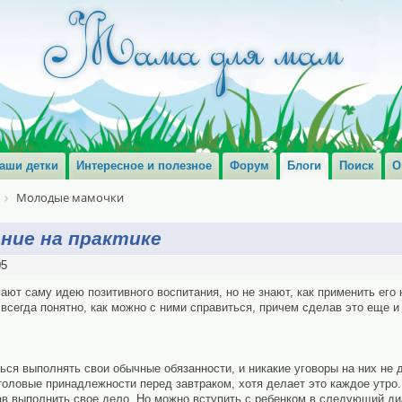
аши детки
Интересное и полезное
Форум
Блоги
Поиск
О
Молодые мамочки
ние на практике
05
ают саму идею позитивного воспитания, но не знают, как применить его 
сегда понятно, как можно с ними справиться, причем сделав это еще и 
ься выполнять свои обычные обязанности, и никакие уговоры на них не 
оловые принадлежности перед завтраком, хотя делает это каждое утро. 
зав выполнить свое дело. Но можно вступить с ребенком в следующий ди