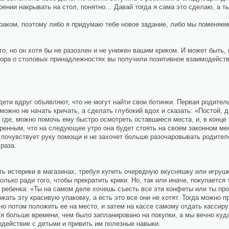
троении накрывать на стол, понятно… Давай тогда я сама это сделаю, а 
втраком, поэтому либо я придумаю тебе новое задание, либо мы поменяем
го, но он хотя бы не разозлен и не унижен вашим криком. И может быть
спора о столовых принадлежностях вы получили позитивное взаимодейств
 дети вдруг объявляют, что не могут найти свои ботинки. Первая родите
о можно не начать кричать, а сделать глубокий вдох и сказать: «Постой,
 где, можно помочь ему быстро осмотреть оставшиеся места, и, в конце 
енным, что на следующее утро она будет стоять на своем законном мес
 почувствует руку помощи и не захочет больше разочаровывать родителе
раза.
ь истерики в магазинах, требуя купить очередную вкусняшку или игрушк
олько ради того, чтобы прекратить крики. Но, так или иначе, покупается 
 ребенка: «Ты на самом деле хочешь съесть все эти конфеты или ты пр
ржать эту красивую упаковку, а есть это все они не хотят. Тогда можно 
но потом положить ее на место, и затем на кассе самому отдать кассиру
ся больше времени, чем было запланировано на покупки, а мы вечно куда-
одействие с детьми и привить им полезные навыки.