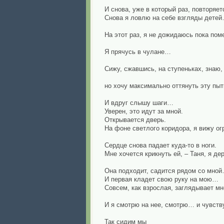
И снова, уже в который раз, повторяет
Снова я ловлю на себе взгляды детей
На этот раз, я не дожидаюсь пока пом
Я прячусь в чулане…
Сижу, сжавшись, на ступеньках, знаю,
но хочу максимально оттянуть эту пы
И вдруг слышу шаги…
Уверен, это идут за мной.
Открывается дверь.
На фоне светлого коридора, я вижу огр
Сердце снова падает куда-то в ноги.
Мне хочется крикнуть ей, – Таня, я дер
Она подходит, садится рядом со мно
И первая кладет свою руку на мою…
Совсем, как взрослая, заглядывает мн
И я смотрю на нее, смотрю… и чувству
Так сидим мы