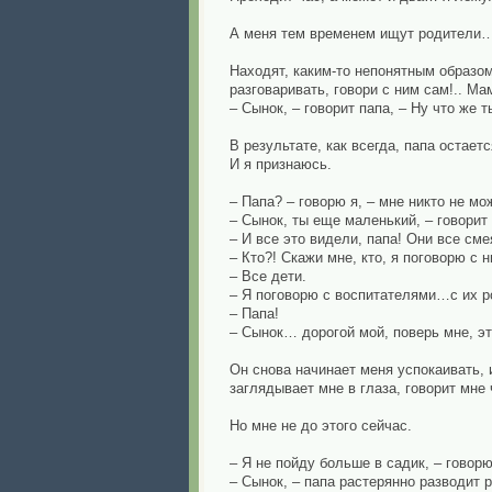
А меня тем временем ищут родители
Находят, каким-то непонятным образом
разговаривать, говори с ним сам!.. Ма
– Сынок, – говорит папа, – Ну что же 
В результате, как всегда, папа остает
И я признаюсь.
– Папа? – говорю я, – мне никто не мо
– Сынок, ты еще маленький, – говорит
– И все это видели, папа! Они все см
– Кто?! Скажи мне, кто, я поговорю с н
– Все дети.
– Я поговорю с воспитателями…с их 
– Папа!
– Сынок… дорогой мой, поверь мне, э
Он снова начинает меня успокаивать, 
заглядывает мне в глаза, говорит мне
Но мне не до этого сейчас.
– Я не пойду больше в садик, – говорю
– Сынок, – папа растерянно разводит р