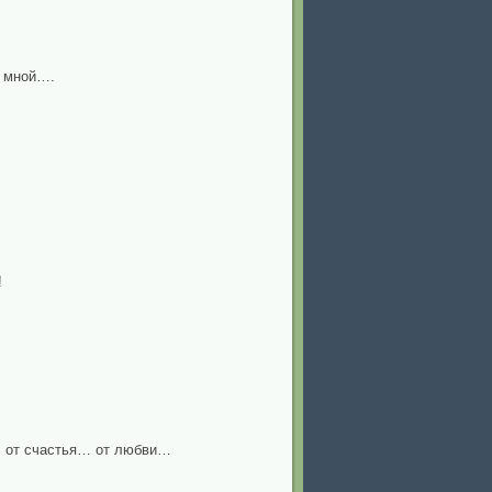
о мной….
!
а, от счастья… от любви…