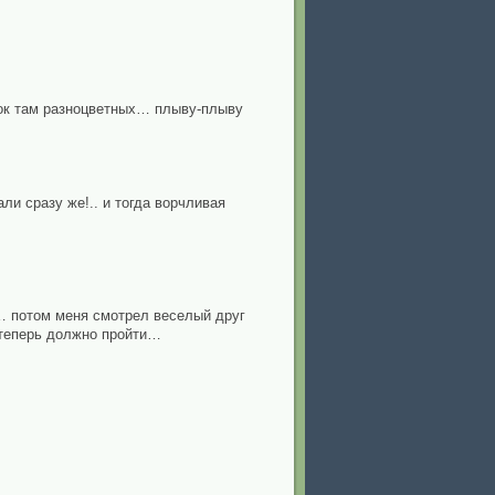
ыбок там разноцветных… плыву-плыву
ли сразу же!.. и тогда ворчливая
и… потом меня смотрел веселый друг
– теперь должно пройти…