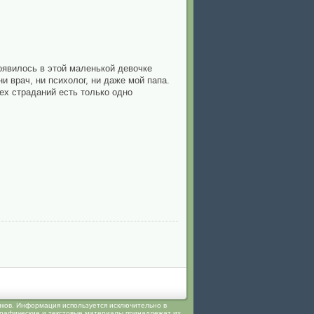
роявилось в этой маленькой девочке
 врач, ни психолог, ни даже мой папа.
сех страданий есть только одно
иков. Информация используется исключительно в
 графические и текстовые материалы принадлежат их