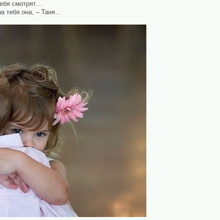
тебя смотрят…
а тебя она, – Таня…