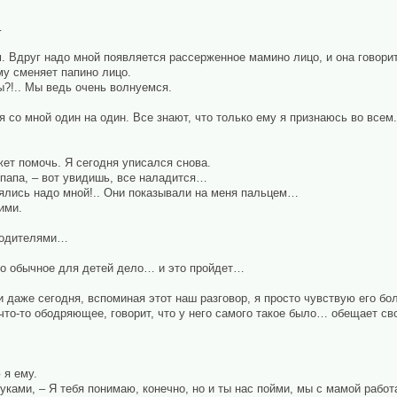
…
. Вдруг надо мной появляется рассерженное мамино лицо, и она говорит, 
му сменяет папино лицо.
ты?!.. Мы ведь очень волнуемся.
ся со мной один на один. Все знают, что только ему я признаюсь во всем.
жет помочь. Я сегодня уписался снова.
 папа, – вот увидишь, все наладится…
еялись надо мной!.. Они показывали на меня пальцем…
ими.
родителями…
то обычное для детей дело… и это пройдет…
и даже сегодня, вспоминая этот наш разговор, я просто чувствую его б
 что-то ободряющее, говорит, что у него самого такое было… обещает св
 я ему.
уками, – Я тебя понимаю, конечно, но и ты нас пойми, мы с мамой работ