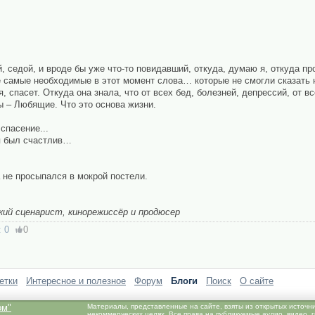
й, седой, и вроде бы уже что-то повидавший, откуда, думаю я, откуда п
 самые необходимые в этот момент слова… которые не смогли сказать ни
я, спасет. Откуда она знала, что от всех бед, болезней, депрессий, от в
ы – Любящие. Что это основа жизни.
спасение...
я был счастлив…
 не просыпался в мокрой постели.
кий сценарист, кинорежиссёр и продюсер
:
0
0
етки
Интересное и полезное
Форум
Блоги
Поиск
О сайте
ом"
Материалы, представленные на сайте, взяты из открытых источн
некоммерческих целях. Все права на публикуемые аудио, видео,