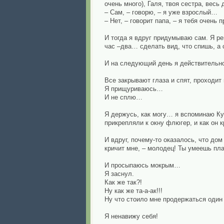
очень много), Галя, твоя сестра, весь
– Сам, – говорю, – я уже взрослый…
– Нет, – говорит папа, – я тебя очен
И тогда я вдруг придумываю сам. Я р
час –два… сделать вид, что спишь, а 
И на следующий день я действительн
Все закрывают глаза и спят, проходи
Я прищуриваюсь…
И не сплю…
Я держусь, как могу… я вспоминаю Ку
прикрепляли к окну флюгер, и как он 
И вдруг, почему-то оказалось, что д
кричит мне, – молодец! Ты умеешь пл
И просыпаюсь мокрым…
Я заснул.
Как же так?!
Ну как же та-а-ак!!!
Ну что стоило мне продержаться один 
Я ненавижу себя!