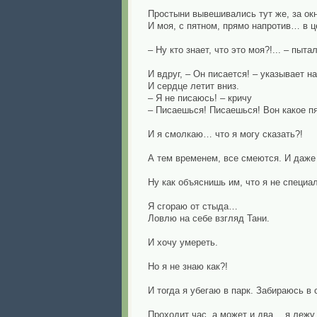
Простыни вывешивались тут же, за о
И моя, с пятном, прямо напротив… в 
– Ну кто знает, что это моя?!... – пыт
И вдруг, – Он писается! – указывает н
И сердце летит вниз.
– Я не писаюсь! – кричу
– Писаешься! Писаешься! Вон какое пят
И я смолкаю… что я могу сказать?!
А тем временем, все смеются. И даже
Ну как объяснишь им, что я не специа
Я сгораю от стыда…
Ловлю на себе взгляд Тани.
И хочу умереть.
Но я не знаю как?!
И тогда я убегаю в парк. Забираюсь в
Проходит час, а может и два… я лежу.