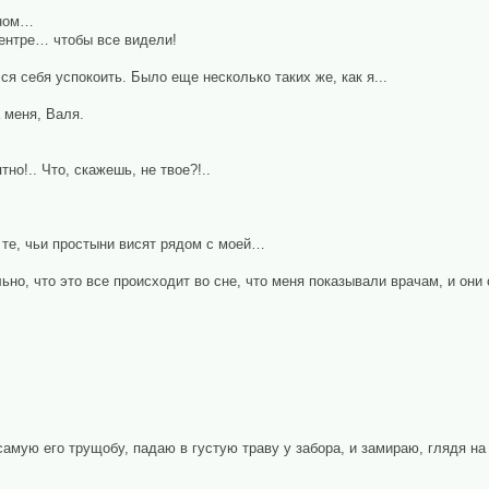
кном…
центре… чтобы все видели!
ался себя успокоить. Было еще несколько таких же, как я...
а меня, Валя.
но!.. Что, скажешь, не твое?!..
 те, чьи простыни висят рядом с моей…
льно, что это все происходит во сне, что меня показывали врачам, и он
 самую его трущобу, падаю в густую траву у забора, и замираю, глядя н