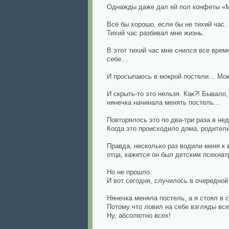
Однажды даже дал ей пол конфеты «Ми
Всё бы хорошо, если бы не тихий час.
Тихий час разбивал мне жизнь.
В этот тихий час мне снился все врем
себе…
И просыпаюсь в мокрой постели… Мокр
И скрыть-то это нельзя. Как?! Бывало
нянечка начинала менять постель…
Повторялось это по два-три раза в не
Когда это происходило дома, родители
Правда, несколько раз водили меня к 
отца, кажется он был детским психиат
Но не прошло.
И вот сегодня, случилось в очередной 
Нянечка меняла постель, а я стоял в 
Потому что ловил на себе взгляды все
Ну, абсолютно всех!