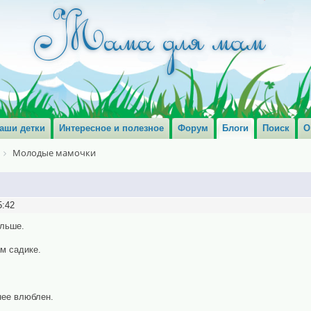
аши детки
Интересное и полезное
Форум
Блоги
Поиск
О
Молодые мамочки
5:42
ольше.
ом садике.
нее влюблен.