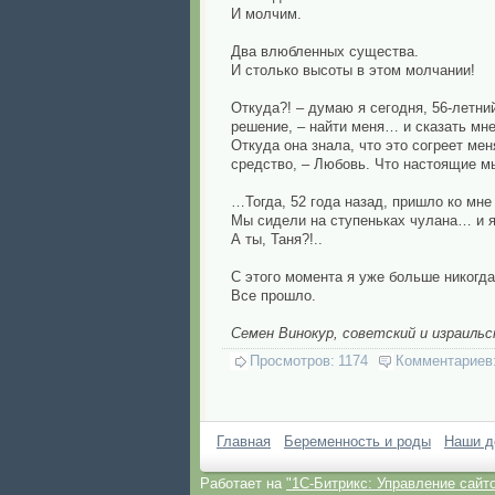
И молчим.
Два влюбленных существа.
И столько высоты в этом молчании!
Откуда?! – думаю я сегодня, 56-летни
решение, – найти меня… и сказать мне
Откуда она знала, что это согреет мен
средство, – Любовь. Что настоящие м
…Тогда, 52 года назад, пришло ко мне 
Мы сидели на ступеньках чулана… и 
А ты, Таня?!..
С этого момента я уже больше никогда
Все прошло.
Семен Винокур, советский и израильс
Просмотров:
1174
Комментариев
Главная
Беременность и роды
Наши д
Работает на
"1C-Битрикс: Управление сайт