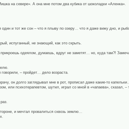
шка на севере». А она мне потом два кубика от шоколадки «Аленка».
я один и тот же сон – что я плыву по озеру… что я даже вижу дно, и р
ый, испуганный, не знающий, как это скрыть.
, прикроешь одеялом, думаешь, вдруг не заметят… но, куда там?! Замеча
делю.
 говорили, – пройдет… дело возраста.
врачу, он долго заглядывал мне в рот, прописал даже какие-то капельк
ром, или психотерапевтом, шутил, играл со мной в «чапаева», сказал, 
раз.
стороне, и мечтал провалиться сквозь землю…
х.