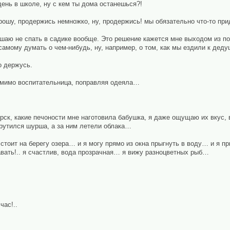
 день в школе, ну с кем ты дома останешься?!
ь прошу, продержись немножко, ну, продержись! мы обязательно что-то п
ешаю не спать в садике вообще. Это решение кажется мне выходом из по
самому думать о чем-нибудь, ну, например, о том, как мы ездили к дед
о держусь.
т мимо воспитательница, поправляя одеяла…
рск, какие печоности мне наготовила бабушка, я даже ощущаю их вкус,
крутился шурша, а за ним летели облака…
ом стоит на берегу озера… и я могу прямо из окна прыгнуть в воду… и 
авать!.. я счастлив, вода прозрачная… я вижу разноцветных рыб…
час!..