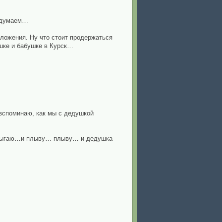
ридумаем…
ложения. Ну что стоит продержаться
ушке и бабушке в Курск…
 вспоминаю, как мы с дедушкой
я прыгаю…и плыву… плыву… и дедушка