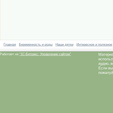
Главная
Беременность и роды
Наши детки
Интересное и полезное
Работает на
"1C-Битрикс: Управление сайтом"
Материа
использ
аудио, 
Если вы
пожалуй