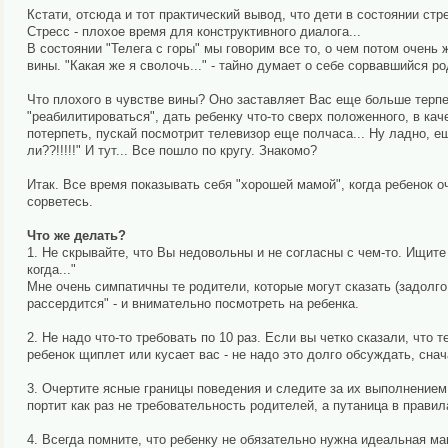
Кстати, отсюда и тот практический вывод, что дети в состоянии ст
Стресс - плохое время для конструктивного диалога...
В состоянии "Телега с горы" мы говорим все то, о чем потом очен
вины. "Какая же я сволочь..." - тайно думает о себе сорвавшийся р
Что плохого в чувстве вины? Оно заставляет Вас еще больше терпе
"реабилитироваться", дать ребенку что-то сверх положенного, в к
потерпеть, пускай посмотрит телевизор еще полчаса... Ну ладно, ещ
ли??!!!!!" И тут... Все пошло по кругу. Знакомо?
Итак. Все время показывать себя "хорошей мамой", когда ребенок о
сорветесь.
Что же делать?
1. Не скрывайте, что Вы недовольны и не согласны с чем-то. Ищит
когда..."
Мне очень симпатичны те родители, которые могут сказать (задолго
рассердится" - и внимательно посмотреть на ребенка.
2. Не надо что-то требовать по 10 раз. Если вы четко сказали, что
ребенок щиплет или кусает вас - не надо это долго обсуждать, сн
3. Очертите ясные границы поведения и следите за их выполнение
портит как раз не требовательность родителей, а путаница в правил
4. Всегда помните, что ребенку не обязательно нужна идеальная ма