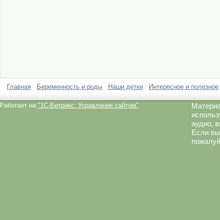
Главная
Беременность и роды
Наши детки
Интересное и полезное
Работает на
"1C-Битрикс: Управление сайтом"
Материа
использ
аудио, 
Если вы
пожалуй