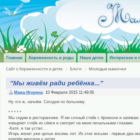
Главная
Беременность и роды
Наши детки
Интересное и 
Сайт о беременности и детях
Блоги
Молодые мамочки
"Мы живём ради ребёнка..."
Мама Игоряна
10 Февраля 2015 11:49:05
Ну что ж, начнём. Сегодня по больному.
* * * * *
Мы сидим в ресторанчике. Я ем сочный стейк с брокколи и запиваю э
ковыряет стейк из сёмги и смотрит на меня печальными глазами.
-Катя, я так устал...
Игорь женат уже целых восемь лет. Из этих восьми - первые два о
вдвоём мечтали о детях.