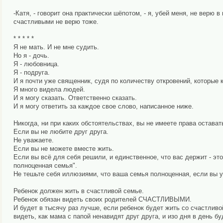
-Катя, - говорит она практически шёпотом, - я, убей меня, не верю 
счастливыми не верю тоже.
* * * * *
Я не мать. И не мне судить.
Но я - дочь.
Я - любовница.
Я - подруга.
И я почти уже священник, судя по количеству откровений, которые 
Я много видела людей.
И я могу сказать. Ответственно сказать.
И я могу ответить за каждое свое слово, написанное ниже.
Никогда, ни при каких обстоятельствах, вы не имеете права остават
Если вы не любите друг друга.
Не уважаете.
Если вы не можете вместе жить.
Если вы всё для себя решили, и единственное, что вас держит - это
полноценная семья".
Не тешьте себя иллюзиями, что ваша семья полноценная, если вы у
Ребенок должен жить в счастливой семье.
Ребенок обязан видеть своих родителей СЧАСТЛИВЫМИ.
И будет в тысячу раз лучше, если ребенок будет жить со счастливо
видеть, как мама с папой ненавидят друг друга, и изо дня в день 