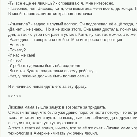
-Ты всё ещё её любишь? - спрашиваю я. Мне интересно.
-Наверное, нет. Знаешь, Катя, она вымотала меня всего, до конца. 
В моей голове зажигается красная лампочка.
-Изменила? - задаю я глупый вопрос. Он подозревал её ещё тогда, г
-Да нет... не знаю... Но я не из-за этого. Она меня достала, понима
дня, а так - с утра поиграет и устаёт. Катя, ну как так можно, это же
-Разведись, - говорю я спокойно. Мне интересна его реакция.
-Не могу.
-Почему?
-У нас же сын!
-И что?
-У ребенка должны быть оба родителя.
-Вы и так будете родителями своему ребёнку...
-Нет, у ребенка должна быть полная семья.
И я начинаю ненавидеть его за эту фразу.
* * * * *
Лизкина мама вышла замуж в возрасте за тридцать.
Отчасти потому, что было уже давно пора; отчасти потому, что встр
такелажником, ну и пусть по выходным под воблочку, да с друзьями.
спекулянты, какая уж тут духовность.
А этот в театр её водил, ничего, что за её же счёт - Лизина мама 
технологии в Америке - читать уж очень любил.