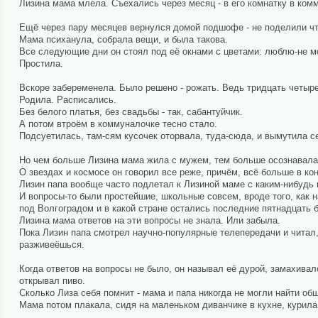
Лизина мама млела. Съехались через месяц - в его комнатку в ком
Ещё через пару месяцев вернулся домой подшофе - не поделили что
Мама психанула, собрала вещи, и была такова.
Все следующие дни он стоял под её окнами с цветами: люблю-не мог
Простила.
Вскоре забеременела. Было решено - рожать. Ведь тридцать четыре 
Родила. Расписались.
Без белого платья, без свадьбы - так, сабантуйчик.
А потом втроём в коммуналочке тесно стало.
Подсуетилась, там-сям кусочек оторвала, туда-сюда, и вымутила 
Но чем больше Лизина мама жила с мужем, тем больше осознавала:
О звездах и космосе он говорил все реже, причём, всё больше в кон
Лизин папа вообще часто подлетал к Лизиной маме с каким-нибудь 
И вопросы-то были простейшие, школьные совсем, вроде того, как н
под Волгоградом и в какой стране остались последние пятнадцать б
Лизина мама ответов на эти вопросы не знала. Или забыла.
Пока Лизин папа смотрел научно-популярные телепередачи и читал,
разживеёшься.
Когда ответов на вопросы не было, он называл её дурой, замахивал
открывал пиво.
Сколько Лиза себя помнит - мама и папа никогда не могли найти об
Мама потом плакала, сидя на маленьком диванчике в кухне, курила 