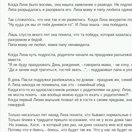
Когда Лизе было восемь, она нашла заявление о разводе. Не подпи
Лиза разрыдалась и разорвала его. Лиза маму и папу любила одинако
Так сложилось, что они так и не развелись. Когда Лиза аккуратно п
"Ну куда уж мы от тебя денемся-то". И Лиза знала - она победила.
Лишь спустя много лет она поняла, что та победа, которая казалас
разгромом и бедой.
Папа маму не любил, мама папу ненавидела.
Когда Лиза чуть подросла, родители начали на праздники разъезжат
вместе.
"Я не буду праздновать День рождения, - говорила мама, - не хочу, 
"Да и зачем ещё тратиться, гостей звать...", - поддакивал папа и уе
В день Пасхи подружки разбежались по домам - праздник же, семе
А Лиза никогда не понимала, как это - семейный обед.
Когда кто-то из одноклассников уезжал с родителями на дачу, Лиза
не могла понять - как вообще можно куда-то ехать с родителями?!
Когда первый Лизин мальчик позвал её в гости к своим предкам, зн
геморрой.
Только несколько лет назад Лиза поняла, что бывают нормальные с
Только ближе к тридцати пришло осознание, что не у всех дома такое
-Но знаешь, Катя, - в который уже раз, на днях сказала мне всё вре
Потому что я боюсь - боюсь, что будет так же. Что у нас не будет 