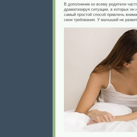
В дополнение ко всему родители часто
драматизируя ситуации, в которых он 
самый простой способ привлечь вниман
свои требования. У малышей не развит