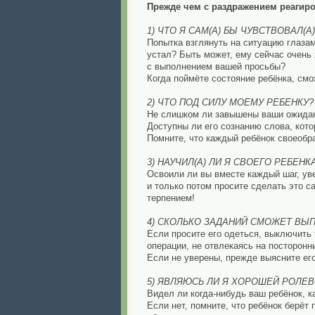
Прежде чем с раздражением реагиров
1) ЧТО Я САМ(А) БЫ ЧУВСТВОВАЛ(А
Попытка взглянуть на ситуацию глазам
устал? Быть может, ему сейчас очень 
с выполнением вашей просьбы?
Когда поймёте состояние ребёнка, смо
2) ЧТО ПОД СИЛУ МОЕМУ РЕБЕНКУ?
Не слишком ли завышены ваши ожидани
Доступны ли его сознанию слова, кот
Помните, что каждый ребёнок своеобр
3) НАУЧИЛ(А) ЛИ Я СВОЕГО РЕБЕНК
Освоили ли вы вместе каждый шаг, увер
и только потом просите сделать это с
терпением!
4) СКОЛЬКО ЗАДАНИЙ СМОЖЕТ ВЫ
Если просите его одеться, выключить 
операции, не отвлекаясь на посторонн
Если не уверены, прежде выясните его
5) ЯВЛЯЮСЬ ЛИ Я ХОРОШЕЙ РОЛЕ
Видел ли когда-нибудь ваш ребёнок, к
Если нет, помните, что ребёнок берёт 