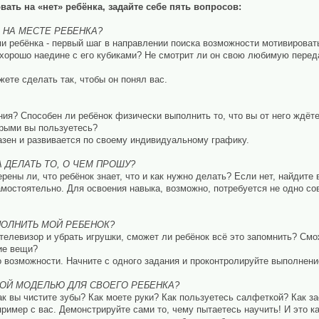
ать на «нет» ребёнка, задайте себе пять вопросов:
) НА МЕСТЕ РЕБЕНКА?
и ребёнка - первый шаг в направлении поиска возможности мотивировать
хорошо наедине с его кубиками? Не смотрит ли он свою любимую передач
жете сделать так, чтобы он понял вас.
я? Способен ли ребёнок физически выполнить то, что вы от него ждёте
орыми вы пользуетесь?
азен и развивается по своему индивидуальному графику.
А ДЕЛАТЬ ТО, О ЧЕМ ПРОШУ?
ены ли, что ребёнок знает, что и как нужно делать? Если нет, найдите 
амостоятельно. Для освоения навыка, возможно, потребуется не одно со
ПОЛНИТЬ МОЙ РЕБЕНОК?
телевизор и убрать игрушки, сможет ли ребёнок всё это запомнить? Смо
ие вещи?
 возможности. Начните с одного задания и проконтролируйте выполнение,
ВОЙ МОДЕЛЬЮ ДЛЯ СВОЕГО РЕБЕНКА?
ак вы чистите зубы? Как моете руки? Как пользуетесь салфеткой? Как з
пример с вас. Демонстрируйте сами то, чему пытаетесь научить! И это к