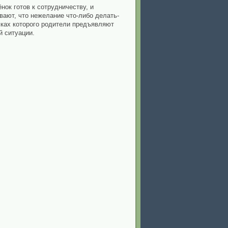
ок готов к сотрудничеству, и
ивают, что нежелание что-либо делать-
мках которого родители предъявляют
й ситуации.