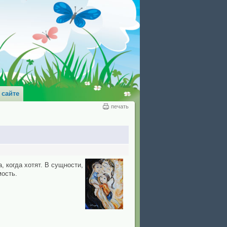
 сайте
печать
, когда хотят. В сущности,
мость.