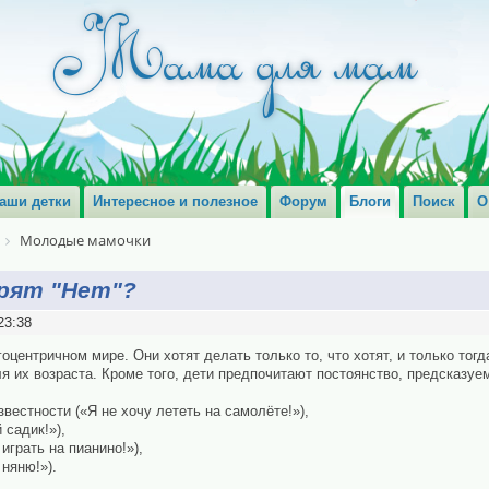
аши детки
Интересное и полезное
Форум
Блоги
Поиск
О
Молодые мамочки
рят "Нет"?
23:38
ентричном мире. Они хотят делать только то, что хотят, и только тогда
 их возраста. Кроме того, дети предпочитают постоянство, предсказуе
звестности («Я не хочу лететь на самолёте!»),
 садик!»),
играть на пианино!»),
няню!»).