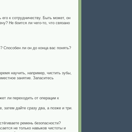
 его к сотрудничеству. Быть может, он
у? Не боится ли чего-то, что связано
? Способен ли он до конца вас понять?
время научить, например, чистить зубы,
вместное занятие. Запаситесь
жет ли переходить от операции к
 затем дайте сразу два, а позже и три.
астёгиваете ремень безопасности?
асается не только навыков чистоты и